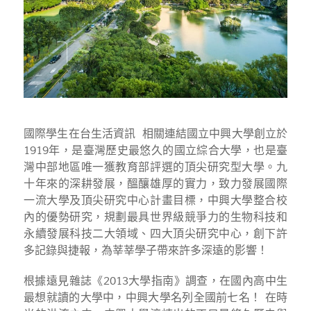
國際學生在台生活資訊 相關連結國立中興大學創立於
1919年，是臺灣歷史最悠久的國立綜合大學，也是臺
灣中部地區唯一獲教育部評選的頂尖研究型大學。九
十年來的深耕發展，醞釀雄厚的實力，致力發展國際
一流大學及頂尖研究中心計畫目標，中興大學整合校
內的優勢研究，規劃最具世界級競爭力的生物科技和
永續發展科技二大領域、四大頂尖研究中心，創下許
多記錄與捷報，為莘莘學子帶來許多深遠的影響！
根據遠見雜誌《2013大學指南》調查，在國內高中生
最想就讀的大學中，中興大學名列全國前七名！ 在時