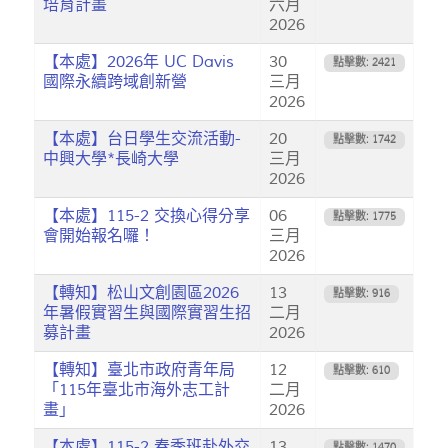
培育計畫
六月
2026
【本處】2026年 UC Davis
30
點擊數: 2421
國際永續跨域創新營
三月
2026
【本處】台日學生交流活動-
20
點擊數: 1742
中興大學*長崎大學
三月
2026
【本處】115-2 交換心得分享
06
點擊數: 1775
會開始報名囉！
三月
2026
【轉知】松山文創園區2026
13
點擊數: 916
年暑假實習生與國際實習生招
二月
募計畫
2026
【轉知】臺北市政府青年局
12
點擊數: 610
「115年臺北市海外志工計
二月
畫」
2026
【本處】115-2 春季班赴外交
13
點擊數: 1470