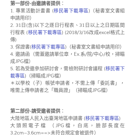
第一部份-由邀請者提供
：
1. 專業活動計畫書 (
移民署下載專區
)（秘書室文書組
申請用印）
2. 31日(含)以下之逐日行程表、31日以上之日期區間
行程表 (
移民署下載專區
) (2018/3/16改成excel格式上
傳)
3. 保證書(
移民署下載專區
)（秘書室文書組申請用印）
4. 邀請函（需蓋邀請單位章，Ex.系/院/中心/校，掃瞄
成JPG檔）
5. 若為受邀參加研討會，需檢附研討會議程 (
移民署下
載專區
)（掃瞄成JPG檔）
＊以學校（子）帳號申請者，不需上傳「委託書」，
唯需上傳申請者之「職員證」（掃瞄成JPG檔）
第二部份-請受邀者提供
：
大陸地區人民入出臺灣地區申請書 (
移民署下載專區
)
大頭照電子檔 （JPG檔，白底，臉部長度在
3.2cm~3.6cm==>未符合規定會被退件）