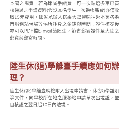
本署之規費，若為節省手續費，可一次點選多筆已審
核通過之申請資料(假設30名學生一次轉帳繳費)亦僅收
取15元費用，節省承辦人搭乘大眾運輸往返本署各縣
市服務站現場等候所耗費之金錢與時間；證件核發後
亦可以PDF檔E-mail給陸生，節省郵寄證件至大陸之
郵資與郵寄時間。
陸生休(退)學離臺手續應如何辦
理？
陸生休
(
退
)
學離臺應檢附入出境申請書、休
(
退
)
學證明
等文件，向學校所在地之服務站申請單次出境證，並
自核證之翌日起
10
日內離境。