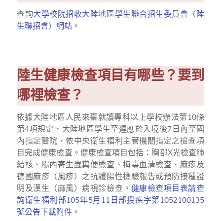
查詢
大學校院招收大陸地區學生聯合招生委員會（陸
生聯招會）網站
。
陸生健康檢查項目有哪些？要到
哪裡檢查？
依據大陸地區人民來臺就讀專科以上學校辦法第
10
條
第
4
項規定，大陸地區學生至遲應於入境後
7
日內至國
內指定醫院，依中央衛生福利主管機關指定之檢查項
目完成健康檢查。健康檢查項目包括：胸部X光檢查肺
結核、腸內寄生蟲糞便檢查、梅毒血清檢查、麻疹及
德國麻疹（風疹）之抗體陽性檢驗報告或預防接種證
明及漢生（麻風）病視診檢查。
健康檢查項目表請查
詢衛生福利部105年5月11日部授疾字第1052100135
號公告下載附件
。