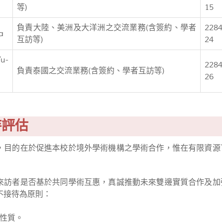
等)
15
負責大陸、美洲及大洋洲之交流業務(含簽約、學者
228
a
互訪等)
24
u-
228
負責泰國之交流業務(含簽約、學者互訪等)
26
待評估
，目的在於促進本校於境外學術機構之學術合作，惟在有限資源
來訪者是否基於共同學術互惠，真誠推動未來雙邊實質合作及加
不接待為原則：
性質。