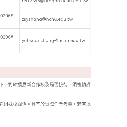
rei12345@dragon.nchu.edu.tw
40206#
zsyshana@nchu.edu.tw
40206#
yuhsuanchang@nchu.edu.tw
下，對於擴展新合作校及是否接待，須審慎評
強姐妹校關係。且基於實際作業考量，若有以