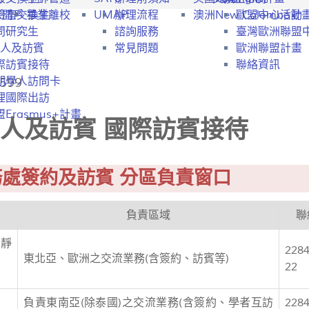
行開戶
驗室交換生
畢業離校
UMAP
辦理流程
澳洲New Colombo計
歐盟中心活動
問研究生
諮詢服務
臺灣歐洲聯盟
人及訪賓
常見問題
歐洲聯盟計畫
際訪賓接待
聯絡資訊
599
期學人訪問卡
理國際出訪
Erasmus+計畫
人及訪賓 國際訪賓接待
處簽約及訪賓 分區負責窗口
負責區域
聯
靜
228
東北亞、歐洲之交流業務(含簽約、訪賓等)
22
負責東南亞(除泰國)之交流業務(含簽約、學者互訪
228