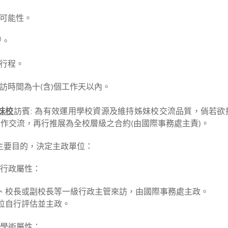
可能性。
)
。
行程。
訪時間為十(含)個工作天以內。
妹校
訪賓: 為有效運用學校資源及維持姊妹校交流品質，倘若
作交流，再行推展為全校層級之合約(由國際事務處主責)。
主要目的，決定主政單位：
為行政屬性：
單位、校長或副校長等一級行政主管來訪，由國際事務處主政。
單位自行評估並主政。
為學術屬性：