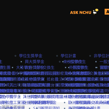
學位生獎學金
學位計畫
非學位
生
險
興大獎學金
來校交換生
一般學位生
一般
學生
學生團
大陸學生
政府獎學金
境外交換生
外國交換生
外國學生
實驗
實驗
學位計畫
請資訊
保
大陸在校學生
申請資訊
海外短期課程與活動
專案獎學金
外國及實驗室交換生
海外國際志工
大陸學生
申請資訊
大陸交換生
其他赴外
訪問
訪問卡
程資訊
申請流程
商業保
教務資訊
抵台前
其他獎學金
申請流程
抵台前
生活資訊
雙聯學位生
計畫緣起
課程資訊
校園資源
抵台前
博士
國際
流程
學校資訊
險
入出境資訊
邀請函&工作證
參與國際組織
活動資訊
抵台後
國際獎助計畫
交通資訊
服務目標
外國學生
交換生心得
抵台後
校內設施&
其他
生
要點
締約注意事項
雙聯獎學金
全民健
親屬探親
簽證&居留證
海外實習計畫
EAIE
主辦國際會議
學習華語
相關連結
國外
大陸交換生
申請資訊
大陸學生
國際化資源
離校資訊
學習華語
訪問
締約學校
位生
保
獎學金
其他資訊
申請資訊
APAIE
舉辦國際會議補助
離校資訊
歐洲聯盟Erasmus+計
歷史回顧
申請資訊
國際處多媒體
校園活動
身安全
聯學位生
打工實習
從機場到台中
學海築夢獎學金
NAFSA
入台證專區
歐洲聯盟Jean Monne
課程資訊
國際交流資訊
國際訪賓接待
氣
般交換生
申訴管道
SATU
辦理前須知
美國Fulbright計畫
交換生心得
歐盟中心