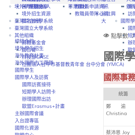
境外學生招生
各學院聯絡人
經驗分享
畢業離校
教職員申請資訊
中
銀
實
境外招生資源
教職員帶隊心得
前往興
訪
臺灣綜合大學系統
提名推薦
大
國際學
臺灣國立大學系統
國
點擊數: 7
其他組織
短
締結合約
高教基金會
辦
境外學生招生
國合會
歐盟
國際學
海外教育計畫
科技部GASE
海外國際志工帶隊
社團法人台中市基督教青年會 台中分會 (YMCA)
國際學生
國際事務
國際學人及訪賓
國際訪賓接待
短期學人訪問卡
統籌
辦理國際出訪
歐盟Erasmus+計畫
鄭渝
主辦國際會議
Christina
入台證專區
國際化資源
蔡沛恩 Joy