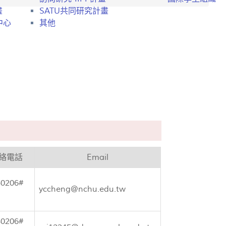
畫
SATU共同研究計畫
中心
其他
絡電話
Email
40206#
yccheng@nchu.edu.tw
40206#