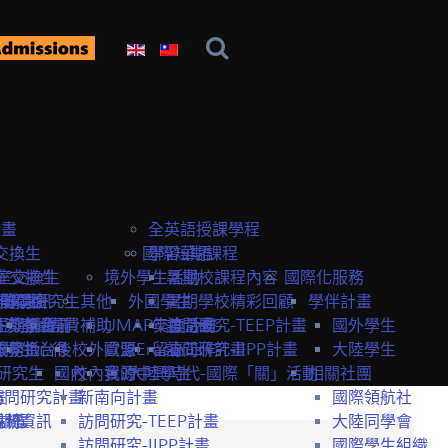
計畫
全英語授課學程
交換生
國際短期課程
學習華語
室交換生
室交換生
境外學生活動
暑期校課程內容
國際化服務
獎學金
研究生
申請資訊
訪問研究生
其他
外國學生
暑期學校精彩回顧
學伴計畫
生獎學金
短期課程
研究室資訊
抵台前
經費補助
UMAP交換計畫
年度活動
訪問研究-TEEP計畫
國外學生
服務
獎學金
交換生心得
抵台後
校外資源
歐盟Erasmus+計畫
留臺工作
訪問研究-IIPP計畫
大陸學生
研究生
國內
校內資源
我的中興時代-國際「關」活動
大陸學生
相關社團
畫
訪問研究計畫
新南向計畫
國際領航社
t計畫
系統
相關資訊
訪問研究-TEEP計畫
大陸同學會
訪問研究-IIPP計畫
國際學生組織