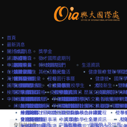
首頁
最新消息
關於本處
全部消息
獎學金
認識中興
防疫專區
本處簡介
徵才
國際處期刊
申請中興
國際學生
本處成員
選擇中興
轉知
校園生活
聯絡我們
生活資訊
在校境外學生
本地學生
法規彙編
認識台灣
境外學位生
其他
活動紀錄
興大生活
健康醫療
雙聯學位
保
海外教育計畫
教職員
中英雙語詞彙
認識台中
境外學位生
身分別
搜尋
校園行事曆
健康檢
國際
國際訪賓與學人
就學費用
交換學生計畫
國際學位生
外國新生
會議記錄
校園地圖
大陸學生
外國在校學生
大陸新生
查
雙聯
申
校際交流合作
國際訪賓
學費
申請簡章
國籍資格
抵台前
交換學校資訊
校內設施
國際學人
申請資訊
教務資訊
歷屆交換資訊
心理諮
抵台前
短期學人
課
中興教職員
締結合約
生活費
申請流程
關於國際訪賓
申請流程
抵台後
學生活動
海外地區
課程資訊
關於國際學人
姊妹校一覽表
選課資訊
交換名單
商
抵台後
雙聯學位
申請
締結合約
工作機會
熱門校統計
接待原則
締約注意事項
招生系所
統一證號與
學習生活
大陸地區
常見問題
交換教授計畫
海外教育計畫
工作證
姊妹校搜尋
交換心得
就醫資
選課資訊
國際學
申請
雙聯
常見問題
接待紀錄
締約流程
一般締約注意事項
申請文件
簽證
學生住宿
僑港澳生
歐盟Erasmus+計畫
居留證
姊妹校合作總覽
交換學生計畫流程
訊
雙聯
學
交換獎學金
合約範本
雙聯締約注意事項
提名推薦
學習華語
申請資訊
獎學金
交換學生名單
交通資訊
人
雙
你目前位置:
首頁
中興教職員
國際學人及訪賓
大陸簽約注意事項
聯絡窗口
常見問題
海外國際志工帶隊
申訴管道
前往台
天
一