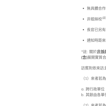
無具體合作
(註
非姐妹校
長官已另有
通知時距來
*註: 關於
非姊
(含)
展開實質合
訪賓則依來訪
（1）來者若
a. 跨行政
b. 其餘由各
（2）來者若