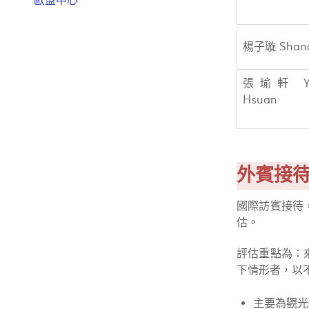
歐盟中心
楊子璇 Shan
張瑜軒 Y
Hsuan
外賓接
國際訪賓接待
估。
評估重點為：
下情形者，以
主要為觀光