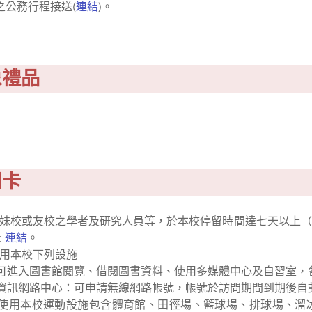
之公務行程接送(
連結
)。
象禮品
問卡
妹校或友校之學者及研究人員等，於本校停留時間達七天以上（
:
連結
。
用本校下列設施:
：可進入圖書館閱覽、借閱圖書資料、使用多媒體中心及自習室
及資訊網路中心：可申請無線網路帳號，帳號於訪問期間到期後自
：使用本校運動設施包含體育館、田徑場、籃球場、排球場、溜