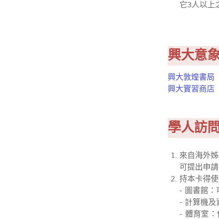
它3人以上
興大意
興大敦煌書局
興大實習商店
學人訪
來自海外姊
可提出申請
持本卡得使
- 圖書館
- 計算機
- 體育室