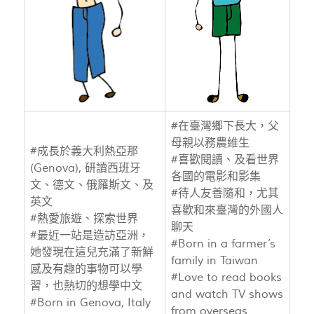
#在臺灣鄉下長大，父
母親以務農維生
#成長於義大利熱亞那
#喜歡閱讀、及看世界
(Genova), 研讀西班牙
各國的電影和影集
文、德文、俄羅斯文、及
#待人友善隨和，尤其
英文
喜歡和來臺灣的外國人
#熱愛旅遊、探索世界
聊天
#最近一站是造訪亞洲，
#Born in a farmer’s
她發現在這兒充滿了新鮮
family in Taiwan
感及有趣的事物可以學
#Love to read books
習，也熱切的想學中文
and watch TV shows
#Born in Genova, Italy
from overseas