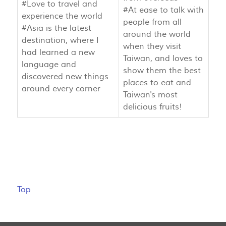
#Love to travel and
#At ease to talk with
experience the world
people from all
#Asia is the latest
around the world
destination, where I
when they visit
had learned a new
Taiwan, and loves to
language and
show them the best
discovered new things
places to eat and
around every corner
Taiwan's most
delicious fruits!
Top