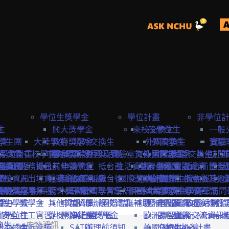
學位生獎學金
學位計畫
非學位
生
險
興大獎學金
來校交換生
一般學位生
一般
學生
學生團
大陸學生
政府獎學金
境外交換生
外國交換生
外國學生
實驗
實驗
學位計畫
請資訊
保
大陸在校學生
申請資訊
海外短期課程與活動
專案獎學金
外國及實驗室交換生
海外國際志工
大陸學生
申請資訊
大陸交換生
其他赴外
訪問
訪問卡
程資訊
申請流程
商業保
教務資訊
抵台前
其他獎學金
申請流程
抵台前
生活資訊
雙聯學位生
計畫緣起
課程資訊
校園資源
抵台前
博士
國際
流程
學校資訊
險
入出境資訊
邀請函&工作證
參與國際組織
活動資訊
抵台後
國際獎助計畫
交通資訊
服務目標
外國學生
交換生心得
抵台後
校內設施&
其他
生
要點
締約注意事項
雙聯獎學金
全民健
親屬探親
簽證&居留證
海外實習計畫
EAIE
主辦國際會議
學習華語
相關連結
國外
大陸交換生
申請資訊
大陸學生
國際化資源
離校資訊
學習華語
訪問
締約學校
位生
保
獎學金
其他資訊
申請資訊
APAIE
舉辦國際會議補助
離校資訊
歐洲聯盟Erasmus+計
歷史回顧
申請資訊
國際處多媒體
校園活動
身安全
聯學位生
打工實習
從機場到台中
學海築夢獎學金
NAFSA
入台證專區
歐洲聯盟Jean Monne
課程資訊
國際交流資訊
澳生
申請資訊
氣
般交換生
申訴管道
SATU
辦理前須知
美國Fulbright計畫
交換生心得
歐盟中心