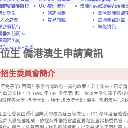
行開戶
驗室交換生
畢業離校
UMAP
辦理流程
澳洲New Colombo計
歐盟中心活動
問研究生
諮詢服務
臺灣歐洲聯盟
人及訪賓
常見問題
歐洲聯盟計畫
際訪賓接待
聯絡資訊
487
期學人訪問卡
理國際出訪
Erasmus+計畫
位生 僑港澳生申請資訊
合招生委員會簡介
( 華裔子弟) 回國升學係台灣政府一貫的政策。五十年來，已培
重要支柱。自 1995 年 (84 學年度) 起，依據大學法賦
辦理各大學 (含學士班、碩士 班及博士班) 僑生 (含港澳生) 
任主任委員由暨南國際大學校長蘇玉龍擔任。103 學年度全體委員學
院及師大僑先部組成。依據海外聯招會設置要點設置常務委員會
績採計標準、分發原則、錄取最低標準、以及餘額流用原則等。