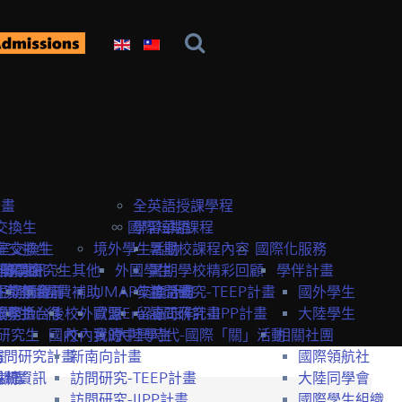
計畫
全英語授課學程
交換生
國際短期課程
學習華語
室交換生
室交換生
境外學生活動
暑期校課程內容
國際化服務
獎學金
研究生
申請資訊
訪問研究生
其他
外國學生
暑期學校精彩回顧
學伴計畫
生獎學金
短期課程
研究室資訊
抵台前
經費補助
UMAP交換計畫
年度活動
訪問研究-TEEP計畫
國外學生
服務
獎學金
交換生心得
抵台後
校外資源
歐盟Erasmus+計畫
留臺工作
訪問研究-IIPP計畫
大陸學生
研究生
國內
校內資源
我的中興時代-國際「關」活動
大陸學生
相關社團
畫
訪問研究計畫
新南向計畫
國際領航社
t計畫
系統
相關資訊
訪問研究-TEEP計畫
大陸同學會
訪問研究-IIPP計畫
國際學生組織