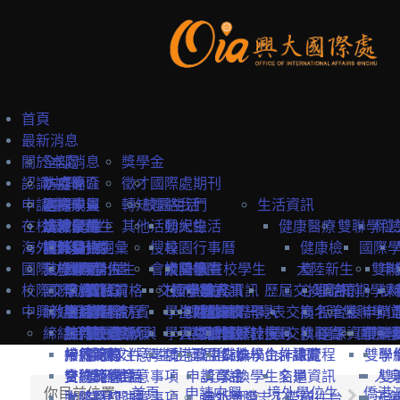
首頁
最新消息
關於本處
全部消息
獎學金
認識中興
防疫專區
本處簡介
徵才
國際處期刊
申請中興
國際學生
本處成員
選擇中興
轉知
校園生活
聯絡我們
生活資訊
在校境外學生
本地學生
法規彙編
認識台灣
境外學位生
其他
活動紀錄
興大生活
健康醫療
雙聯學位
保
海外教育計畫
教職員
中英雙語詞彙
認識台中
境外學位生
身分別
搜尋
校園行事曆
健康檢
國際
國際訪賓與學人
就學費用
交換學生計畫
國際學位生
外國新生
會議記錄
校園地圖
大陸學生
外國在校學生
大陸新生
查
雙聯
申
校際交流合作
國際訪賓
學費
申請簡章
國籍資格
抵台前
交換學校資訊
校內設施
國際學人
申請資訊
教務資訊
歷屆交換資訊
心理諮
抵台前
短期學人
課
中興教職員
締結合約
生活費
申請流程
關於國際訪賓
申請流程
抵台後
學生活動
海外地區
課程資訊
關於國際學人
姊妹校一覽表
選課資訊
交換名單
商
抵台後
雙聯學位
申請
締結合約
工作機會
熱門校統計
接待原則
締約注意事項
招生系所
統一證號與
學習生活
大陸地區
常見問題
交換教授計畫
海外教育計畫
工作證
姊妹校搜尋
交換心得
就醫資
選課資訊
國際學
申請
雙聯
常見問題
接待紀錄
締約流程
一般締約注意事項
申請文件
簽證
學生住宿
僑港澳生
歐盟Erasmus+計畫
居留證
姊妹校合作總覽
交換學生計畫流程
訊
雙聯
學
交換獎學金
合約範本
雙聯締約注意事項
提名推薦
學習華語
申請資訊
獎學金
交換學生名單
交通資訊
人
雙
你目前位置:
首頁
申請中興
境外學位生
僑港
大陸簽約注意事項
聯絡窗口
常見問題
海外國際志工帶隊
申訴管道
前往台
天
一