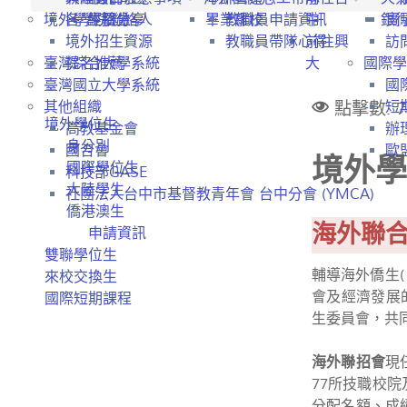
境外學生招生
各學院聯絡人
經驗分享
畢業離校
教職員申請資訊
中
銀
實
境外招生資源
教職員帶隊心得
前往興
訪
臺灣綜合大學系統
提名推薦
大
國際學
臺灣國立大學系統
國
點擊數: 7
其他組織
短
境外學位生
高教基金會
辦
身分別
國合會
歐盟
境外學
國際學位生
科技部GASE
大陸學生
社團法人台中市基督教青年會 台中分會 (YMCA)
僑港澳生
海外聯
申請資訊
雙聯學位生
輔導海外僑生
來校交換生
會及經濟發展的
國際短期課程
生委員會，共同
海外聯招會
現
77所技職校
分配名額、成