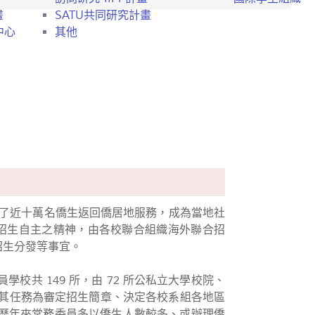
畫
SATU共同研究計畫
中心
其他
育了近十萬名僑生返回僑居地服務，成為當地社
予各校招生自主之精神，由各校聯合組織海外聯合招
之招生分發等事宜。
校共 149 所，由 72 所公私立大學校院、
，其任務為審定招生簡章、決定各校系組各地區
歷年來常務委員多以僑生人數較多、或辦理僑