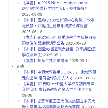
【本處】🫵2025 NCHU Ambassador
(2025中興僑外生招生大使)-交件提醒!!
2025-09-08
【本處】因應6/21(六)計資中心機房UPS停
電檢修，外籍招生簡章系統將暫停服務
2025-06-18
【本處】關於2025年秋季班學位生放榜日期
因應端午節連假調整公告
2025-05-28
【本處】臺國大/留臺就業計畫_分享講座(農
學院國際生)
2025-05-21
【本處】基育生技企業講座
2025-05-14
其他
【本處】中興大學攜手UC Davis 跨域學習
走向國際 培育全球競爭力人才
2026-08-06
【本處】菲律賓CHED暨大學校長訪團來臺
參訪 深化臺菲高教與產業人才合作
2026-
08-06
【本處】史瓦帝尼王國大使來訪國立中興大
學，奠定本校與非洲友邦合作基礎
2026-06-