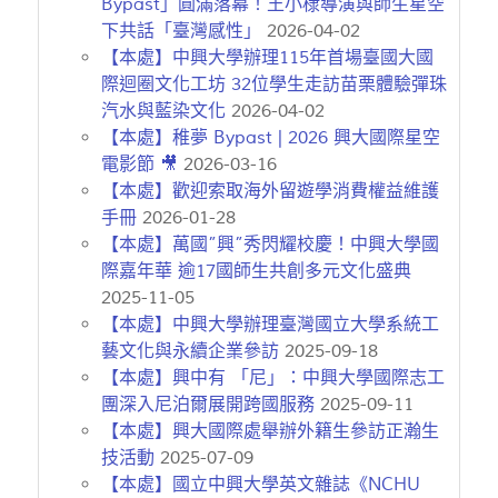
Bypast」圓滿落幕！王小棣導演與師生星空
下共話「臺灣感性」
2026-04-02
【本處】中興大學辦理115年首場臺國大國
際迴圈文化工坊 32位學生走訪苗栗體驗彈珠
汽水與藍染文化
2026-04-02
【本處】稚夢 Bypast | 2026 興大國際星空
電影節 🎥
2026-03-16
【本處】歡迎索取海外留遊學消費權益維護
手冊
2026-01-28
【本處】萬國”興”秀閃耀校慶！中興大學國
際嘉年華 逾17國師生共創多元文化盛典
2025-11-05
【本處】中興大學辦理臺灣國立大學系統工
藝文化與永續企業參訪
2025-09-18
【本處】興中有 「尼」：中興大學國際志工
團深入尼泊爾展開跨國服務
2025-09-11
【本處】興大國際處舉辦外籍生參訪正瀚生
技活動
2025-07-09
【本處】國立中興大學英文雜誌《NCHU