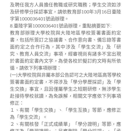
及聘任我方人員擔任教職或研究職務；學生交流如涉
及研修學分採認事宜，請依教育部100年3月16日臺陸
字第1000036401號函辦理。
8.臺陸字第1000036401號函辦理，重點摘要如下:
教育部辦理大學校院與大陸地區學校簽署書面約定
書，包括所簽訂之協議書、合作意向書、備忘錄等書
面約定之合作行為，其中涉及「學生交流」及「研
究、教育人員交流」事項，經審視尚有諸多不宜出現
於書面約定書內文字，為使各校於擬訂約文時有所依
循，請依下列事項辦理：
(一)大學校院與非屬本部公告認可之大陸地區高等學校
簽署書面約定書，不得涉及「學分學歷採認」及「學
生交換」事宜，且因僅屬學生之短期研修，無涉學生
赴接待學校就讀，為免誤解，相關文字應依下列事項
修正：
１、有關「學生交換」、「學生互換」等節，應修正
為「學生交流」。
２、有關核發「正式成績單」「學分證明」等節，應