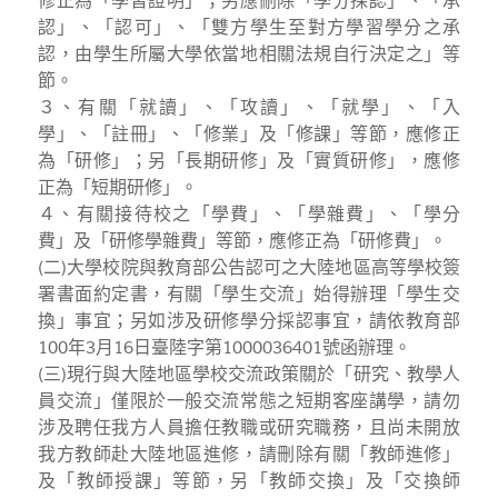
修正為「學習證明」；另應刪除「學分採認」、「承
認」、「認可」、「雙方學生至對方學習學分之承
認，由學生所屬大學依當地相關法規自行決定之」等
節。
３、有關「就讀」、「攻讀」、「就學」、「入
學」、「註冊」、「修業」及「修課」等節，應修正
為「研修」；另「長期研修」及「實質研修」，應修
正為「短期研修」。
４、有關接待校之「學費」、「學雜費」、「學分
費」及「研修學雜費」等節，應修正為「研修費」。
(二)大學校院與教育部公告認可之大陸地區高等學校簽
署書面約定書，有關「學生交流」始得辦理「學生交
換」事宜；另如涉及研修學分採認事宜，請依教育部
100年3月16日臺陸字第1000036401號函辦理。
(三)現行與大陸地區學校交流政策關於「研究、教學人
員交流」僅限於一般交流常態之短期客座講學，請勿
涉及聘任我方人員擔任教職或研究職務，且尚未開放
我方教師赴大陸地區進修，請刪除有關「教師進修」
及「教師授課」等節，另「教師交換」及「交換師