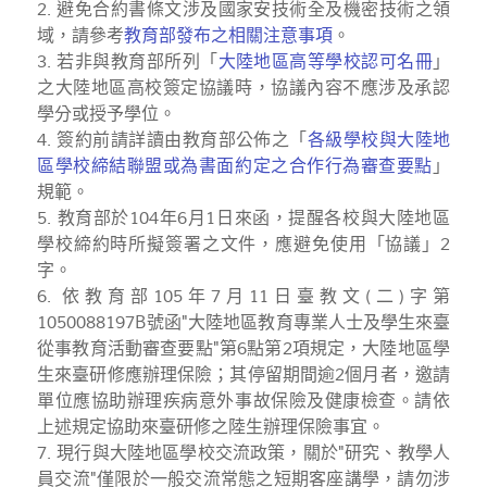
2. 避免合約書條文涉及國家安技術全及機密技術之領
域，請參考
教育部發布之相關注意事項
。
3. 若非與教育部所列「
大陸地區高等學校認可名冊
」
之大陸地區高校簽定協議時，協議內容不應涉及承認
學分或授予學位。
4. 簽約前請詳讀由教育部公佈之「
各級學校與大陸地
區學校締結聯盟或為書面約定之合作行為審查要點
」
規範。
5. 教育部於104年6月1日來函，提醒各校與大陸地區
學校締約時所擬簽署之文件，應避免使用「協議」2
字。
6. 依教育部105年7月11日臺教文(二)字第
1050088197B號函"大陸地區教育專業人士及學生來臺
從事教育活動審查要點"第6點第2項規定，大陸地區學
生來臺研修應辦理保險；其停留期間逾2個月者，邀請
單位應協助辦理疾病意外事故保險及健康檢查。請依
上述規定協助來臺研修之陸生辦理保險事宜。
7. 現行與大陸地區學校交流政策，關於"研究、教學人
員交流"僅限於一般交流常態之短期客座講學，請勿涉