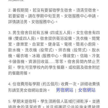
2. 暑假期間，若沒有要留宿學生宿舍，須清空宿舍。
若要留宿，請在學期中旬至男、女宿服務中心申請，
詳情請洽男、女宿服務中心。
3. 男生宿舍目前有五棟 (四或五人房)，女生宿舍有四
棟 (雙或四人房)。宿舍提供衛浴設備、洗衣機、閱覽
室、康樂室、自習室、健身區、電視、簡易小廚房、
飲水機、洗衣機 (投幣式)、烘衣機 (投幣式)、脫水
機、曬衣場、冰箱 (服務中心、傳達室)、信箱、冷氣
卡儲值機、資源回收區……等等。宿舍房間內禁止烹
飪， 學生可至學校內的學生餐廳，或校園及宿舍附近
的餐廳用餐。
4. 住宿費用每學期 (約五個月) 收費一次，詳細收費情
男宿網站
女宿網站
形請至男女宿網站查詢。
|
5. 學期末退宿時，學生須將個人區域打掃乾淨，並通
過宿舍的清潔檢查，並且經確認公共設施未遭破壞