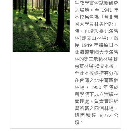
生教學實習試驗研究
之場地。至 1941 年
本校易名為「台北帝
國大學農林專門部」
時，再增設臺北演習
林(即文山林場)，戰
後 1949 年將原日本
北海道帝國大學演習
林的第三示範林場(即
惠蓀林場)撥交本校，
至此本校遂擁有分布
在台灣之北中南四個
林場，1950 年時於
農學院下成立實驗林
管理處，負責管理經
營所轄之四個林場，
總面積達 8,272 公
頃。