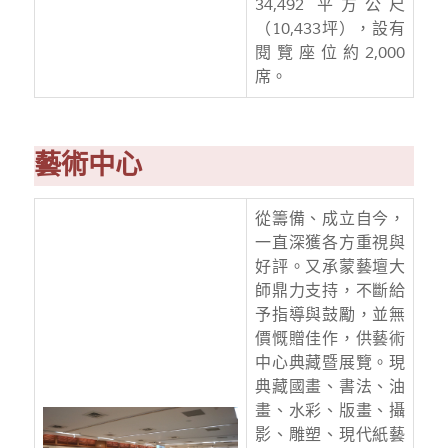
34,492 平方公尺
（10,433坪），設有
閱覽座位約2,000
席。
藝術中心
從籌備、成立自今，
一直深獲各方重視與
好評。又承蒙藝壇大
師鼎力支持，不斷給
予指導與鼓勵，並無
價慨贈佳作，供藝術
中心典藏暨展覽。現
典藏國畫、書法、油
畫、水彩、版畫、攝
影、雕塑、現代紙藝