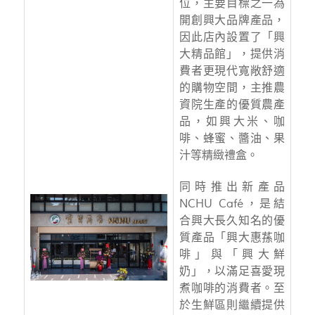
位，主要目標之一為
開創興大品牌產品，
因此店內設置了「興
大精品館」，提供消
費者更現代寬敞舒適
的購物空間，主推農
資院生產的優質農產
品，如興大米、咖
啡、蜂蜜、醬油、果
汁等精緻禮盒。
同時推出新產品
NCHU Café，是結
合興大長久知名的優
質產品「興大惠蓀咖
啡」與「興大鮮
奶」，以滿足喜愛現
煮咖啡的消費者。至
於生鮮區則繼續提供