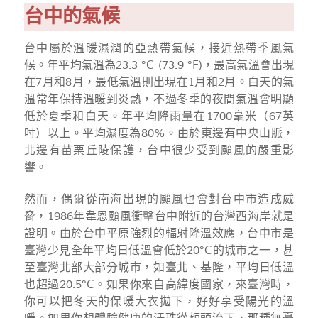
台中的氣候
台中屬於溫暖濕潤的亞熱帶氣候，接近熱帶季風氣
候。年平均氣溫為23.3 °C (73.9 °F)，最高氣溫會出現
在7月和8月，最低氣溫則出現在1月和2月。白天的氣
溫常年保持溫暖到炎熱，不過冬季的夜間氣溫會明顯
低於夏季和白天。年平均降雨量在1700毫米（67英
吋）以上。平均濕度為80%。由於東邊有中央山脈，
北邊有苗栗丘陵保護，台中很少受到颱風的嚴重影
響。
然而，偶爾從南海出現的颱風也會對台中市造成威
脅，1986年韋恩颱風衝擊台中附近的台灣西海岸就是
證明。由於台中平原強烈的輻射降溫效應，台中市是
臺灣少見全年平均日低溫會低於20°C的城市之一，甚
至臺灣北部大部分城市，如臺北、基隆，平均日低溫
也超過20.5°C。如果你來自高緯度國家，來臺灣時，
你可以把冬天的保暖大衣拋下，好好享受陽光的溫