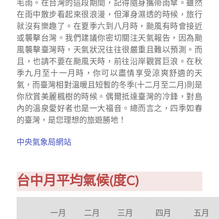
毛雨。在台灣的這段期間，記得隨身攜帶雨傘。雖然
在雨中散步看起來很浪漫，但渾身濕透的時候，旅行
就沒有樂趣了。在夏季六到八月時，颱風有時會接近
或襲擊台灣。我們建議你密切關注天氣報告，因為颱
風襲擊臺灣時，天氣狀況往往很嚴重且難以預測。而
且，也請不要在颱風天時，前往沿岸觀賞巨浪。在秋
季九月至十一月時，你可以盡情享受涼爽舒適的天
氣，而臺灣相對溫暖且短暫的冬季(十二月至二月)則是
你欣賞美麗楓樹的時候。偶爾抵達臺灣的冷鋒，對島
內的溫泉愛好者也是一大福音。總而言之，四季如春
的臺灣，是您理想的旅遊勝地！
中央氣象局網站
台中月平均氣候(度C)
一月
二月
三月
四月
五月