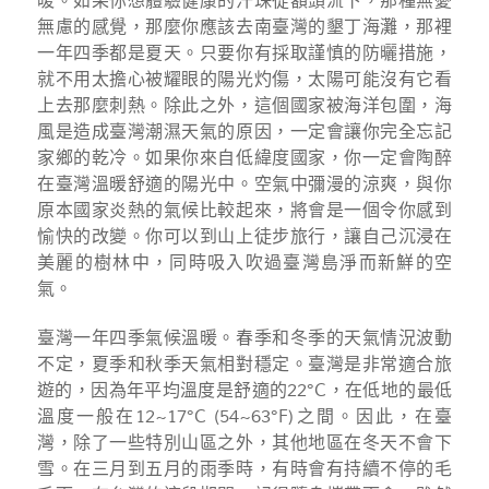
暖。如果你想體驗健康的汗珠從額頭流下，那種無憂
無慮的感覺，那麼你應該去南臺灣的墾丁海灘，那裡
一年四季都是夏天。只要你有採取謹慎的防曬措施，
就不用太擔心被耀眼的陽光灼傷，太陽可能沒有它看
上去那麼刺熱。除此之外，這個國家被海洋包圍，海
風是造成臺灣潮濕天氣的原因，一定會讓你完全忘記
家鄉的乾冷。如果你來自低緯度國家，你一定會陶醉
在臺灣溫暖舒適的陽光中。空氣中彌漫的涼爽，與你
原本國家炎熱的氣候比較起來，將會是一個令你感到
愉快的改變。你可以到山上徒步旅行，讓自己沉浸在
美麗的樹林中，同時吸入吹過臺灣島淨而新鮮的空
氣。
臺灣一年四季氣候溫暖。春季和冬季的天氣情況波動
不定，夏季和秋季天氣相對穩定。臺灣是非常適合旅
遊的，因為年平均溫度是舒適的22°C，在低地的最低
溫度一般在12~17°C (54~63°F)之間。因此，在臺
灣，除了一些特別山區之外，其他地區在冬天不會下
雪。在三月到五月的雨季時，有時會有持續不停的毛