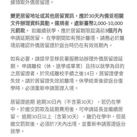
據領取外僑居留證。
變更居留地址或其他居留資訊，應於30天內備妥相關
文件辦理資料異動。違規者，處新臺幣2,000-10,000
元罰款
。 如繼續就學，應於居留期限屆滿前
3個月內
申請延期居留。 在學期間如有預計離境，請務必於離
境前確認外僑居留證於返台時仍在有效效期內。
如有必要，請提早至移民署服務站辦理外僑居留證延
期。 申請離校（休、退學或畢業）且持以就學為目的
之居留證者，於完成離校手續之後14日，居留證便會
失效。請於居留證失效前離境。休學結束後欲返台復
學時，必須重新申請簽證入境。
居留證逾期 逾期30日內（不含第30天），若仍在學
中，於繳交罰款及延期費用後，可申請延長並繼續居
留。 逾期30日以上（含第30天），雖仍在學中，但是
繳交罰款後，必須於7天內出境，並重新申請簽證返台
就學。