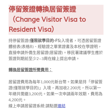
停留簽證轉換居留簽證
（
Change Visitor Visa to
Resident Visa）
持停留簽證(
僅限就學目的-FS
)入境者，可憑居留簽證
體檢表(表格B)、經驗證之畢業證書及本校在學證明，
直接申請外僑生居留證(居留證)。移民署建議學生應於
簽證到期前至少2~3周在線上提出申請。
轉換居留簽證所
需費用：
居留證費用為每年1,000元新台幣。如果是持「停留簽
證(僅限就學目的)」入境，再加收2.200元，所以第一
年總共需繳3,200元。如果一次申請兩年效期，費用為
4,200元。
線上申請居留證系統:請點選
連結