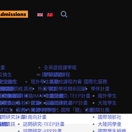
計畫
全英語授課學程
交換生
國際短期課程
學習華語
室交換生
室交換生
境外學生活動
暑期校課程內容
國際化服務
獎學金
研究生
申請資訊
訪問研究生
其他
外國學生
暑期學校精彩回顧
學伴計畫
生獎學金
短期課程
研究室資訊
抵台前
經費補助
UMAP交換計畫
年度活動
訪問研究-TEEP計畫
國外學生
服務
獎學金
交換生心得
抵台後
校外資源
歐盟Erasmus+計畫
留臺工作
訪問研究-IIPP計畫
大陸學生
研究生
國內
校內資源
我的中興時代-國際「關」活動
大陸學生
相關社團
畫
訪問研究計畫
新南向計畫
國際領航社
t計畫
系統
相關資訊
訪問研究-TEEP計畫
大陸同學會
訪問研究-IIPP計畫
國際學生組織