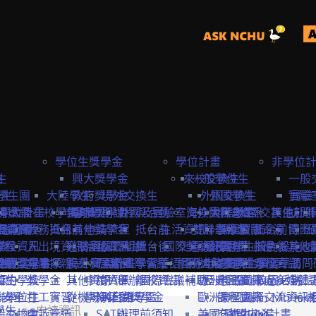
學位生獎學金
學位計畫
非學位
生
險
興大獎學金
來校交換生
一般學位生
一般
學生
學生團
大陸學生
政府獎學金
境外交換生
外國交換生
外國學生
實驗
實驗
學位計畫
請資訊
保
大陸在校學生
申請資訊
海外短期課程與活動
專案獎學金
外國及實驗室交換生
海外國際志工
大陸學生
申請資訊
大陸交換生
其他赴外
訪問
訪問卡
程資訊
申請流程
商業保
教務資訊
抵台前
其他獎學金
申請流程
抵台前
生活資訊
雙聯學位生
計畫緣起
課程資訊
校園資源
抵台前
博士
國際
流程
學校資訊
險
入出境資訊
邀請函&工作證
參與國際組織
活動資訊
抵台後
國際獎助計畫
交通資訊
服務目標
外國學生
交換生心得
抵台後
校內設施&
其他
生
要點
締約注意事項
雙聯獎學金
全民健
親屬探親
簽證&居留證
海外實習計畫
EAIE
主辦國際會議
學習華語
相關連結
國外
大陸交換生
申請資訊
大陸學生
國際化資源
離校資訊
學習華語
訪問
締約學校
位生
保
獎學金
其他資訊
申請資訊
APAIE
舉辦國際會議補助
離校資訊
歐洲聯盟Erasmus+計
歷史回顧
申請資訊
國際處多媒體
校園活動
身安全
聯學位生
打工實習
從機場到台中
學海築夢獎學金
NAFSA
入台證專區
歐洲聯盟Jean Monne
課程資訊
國際交流資訊
學生
申請資訊
氣
般交換生
申訴管道
SATU
辦理前須知
美國Fulbright計畫
交換生心得
歐盟中心