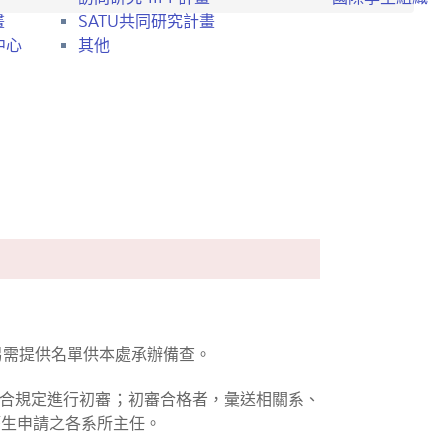
畫
SATU共同研究計畫
中心
其他
另需提供名單供本處承辦備查。
符合規定進行初審；初審合格者，彙送相關系、
籍生申請之各系所主任。