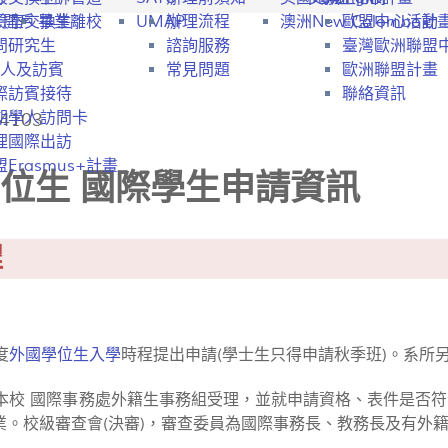
行開戶
驗室交換生
畢業離校
UMAP
辦理流程
澳洲New Colombo計
歐盟中心活動
問研究生
諮詢服務
臺灣歐洲聯盟
人及訪賓
常見問題
歐洲聯盟計畫
際訪賓接待
聯絡資訊
4103
期學人訪問卡
理國際出訪
Erasmus+計畫
位生 國際學生申請資訊
程
度
外國學位生入學
時程提出申請(學士生只得申請秋季班)。系所
請由本校 國際事務處外籍生事務組受理，並就申請資格、表件是否
業。校級審查會(決審)，審查委員為國際事務長、教務長及有外