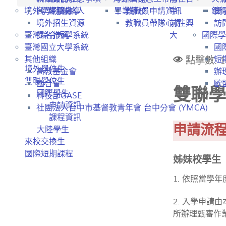
境外學生招生
各學院聯絡人
經驗分享
畢業離校
教職員申請資訊
中
銀
實
境外招生資源
教職員帶隊心得
前往興
訪
臺灣綜合大學系統
提名推薦
大
國際學
臺灣國立大學系統
國
點擊數: 1
其他組織
短
境外學位生
高教基金會
辦
雙聯學位生
國合會
歐盟
雙聯學
國際學生
科技部GASE
申請資訊
社團法人台中市基督教青年會 台中分會 (YMCA)
課程資訊
申請流
大陸學生
來校交換生
國際短期課程
姊妹校學生
1. 依照當學年
2. 入學申
所辦理甄審作