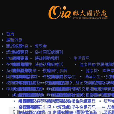
首頁
最新消息
關於本處
全部消息
獎學金
認識中興
防疫專區
本處簡介
徵才
國際處期刊
申請中興
國際學生
本處成員
選擇中興
轉知
校園生活
聯絡我們
生活資訊
在校境外學生
本地學生
法規彙編
認識台灣
境外學位生
其他
活動紀錄
興大生活
健康醫療
雙聯學位
保
海外教育計畫
教職員
中英雙語詞彙
認識台中
境外學位生
身分別
搜尋
校園行事曆
健康檢
國際
國際訪賓與學人
就學費用
交換學生計畫
國際學位生
外國新生
會議記錄
校園地圖
大陸學生
外國在校學生
大陸新生
查
雙聯
申
校際交流合作
國際訪賓
學費
申請簡章
國籍資格
抵台前
交換學校資訊
校內設施
國際學人
申請資訊
教務資訊
歷屆交換資訊
心理諮
抵台前
短期學人
課
中興教職員
締結合約
生活費
申請流程
關於國際訪賓
申請流程
抵台後
學生活動
海外地區
課程資訊
關於國際學人
姊妹校一覽表
選課資訊
交換名單
商
抵台後
雙聯學位
申請
締結合約
工作機會
熱門校統計
接待原則
締約注意事項
招生系所
統一證號與
學習生活
大陸地區
常見問題
交換教授計畫
海外教育計畫
工作證
姊妹校搜尋
交換心得
就醫資
選課資訊
國際學
申請
雙聯
常見問題
接待紀錄
締約流程
一般締約注意事項
申請文件
簽證
學生住宿
僑港澳生
歐盟Erasmus+計畫
居留證
姊妹校合作總覽
交換學生計畫流程
訊
雙聯
學
交換獎學金
合約範本
雙聯締約注意事項
提名推薦
學習華語
申請資訊
獎學金
交換學生名單
交通資訊
人
雙
你目前位置:
首頁
申請中興
雙聯學位生
國際
大陸簽約注意事項
聯絡窗口
常見問題
海外國際志工帶隊
申訴管道
前往台
天
一