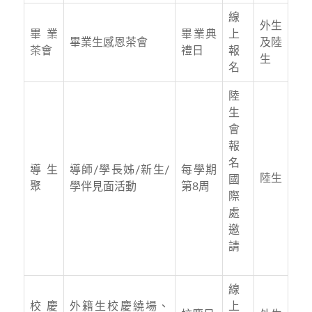
線
外生
畢業
畢業典
上
畢業生感恩茶會
及陸
茶會
禮日
報
生
名
陸
生
會
報
名
導生
導師/學長姊/新生/
每學期
陸生
國
聚
學伴見面活動
第8周
際
處
邀
請
線
校慶
外籍生校慶繞場、
上