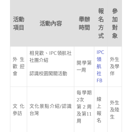
報
參
活動
舉辦
名
加
活動內容
項目
時間
方
對
式
象
IPC
相見歡、IPC領航社
外生
領
外生
社團介紹
開學第
歡迎
航
及學
一周
認識校園闖關活動
會
社
伴
FB
每學期
線
2次
外生
文化
文化景點介紹/認識
上
第2周
及陸
參訪
台灣
報
及第11
生
名
周