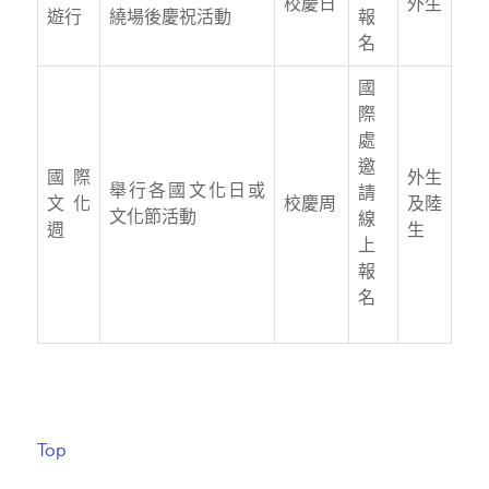
校慶日
外生
遊行
繞場後慶祝活動
報
名
國
際
處
邀
國際
外生
舉行各國文化日或
請
文化
校慶周
及陸
文化節活動
線
週
生
上
報
名
Top