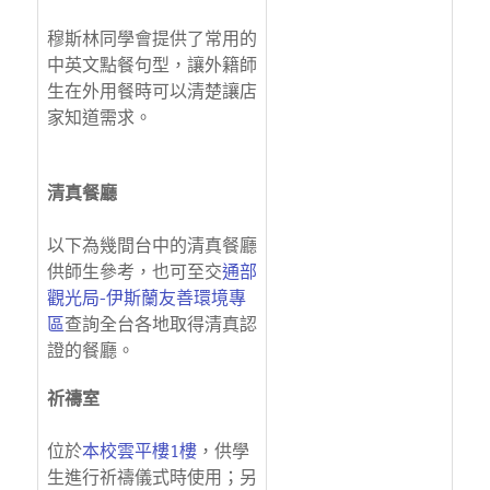
穆斯林同學會提供了常用的
中英文點餐句型，讓外籍師
生在外用餐時可以清楚讓店
家知道需求。
清真餐廳
以下為幾間台中的清真餐廳
供師生參考，也可至交
通部
觀光局-伊斯蘭友善環境專
區
查詢全台各地取得清真認
證的餐廳。
祈禱室
位於
本校雲平樓1樓
，供學
生進行祈禱儀式時使用；另