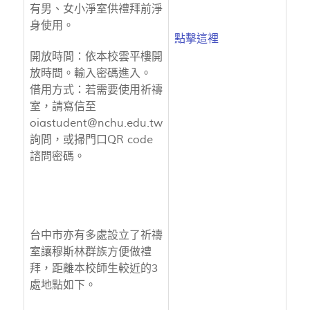
有男、女小淨室供禮拜前淨
身使用。
點擊這裡
開放時間：依本校雲平樓開
放時間。輸入密碼進入。
借用方式：若需要使用祈禱
室，請寫信至
oiastudent@nchu.edu.tw
詢問，或掃門口QR code
諮問密碼。
台中市亦有多處設立了祈禱
室讓穆斯林群族方便做禮
拜，距離本校師生較近的3
處地點如下。