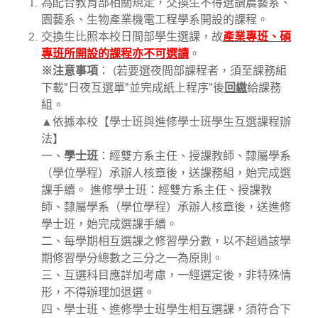
為配合教育部相關規定，交換生不得選讀農藝系、
園藝系、生物產業機電工程學系開設的課程。
交換生比照本校日間部學生選課，故
產業專班、碩
專班所開設的課程亦不可選讀
。
※注意事項
： (若要選夜間部課程者，須至課務組
下載"日夜互選單"並完成紙上程序"後
回繳
給課務
組。
▲依據本校【學士班與進修學士班學生互選課程辦
法】
一、
學士班
：經雙方系主任、授課教師、隸屬學系
（學位學程）承辦人核章後，送課務組，始完成選
課手續。 進修學士班：經雙方系主任、授課教
師、隸屬學系（學位學程）承辦人核章後，送進修
學士班，始完成選課手續。
二、每學期相互選課之修習學分數，以不超過該學
期修習學分總數之三分之一為原則。
三、互選科目應詳加考慮，一經選定後，非特殊情
形，不得辦理加退選。
四、學士班、進修學士班學生相互選課，須符合下