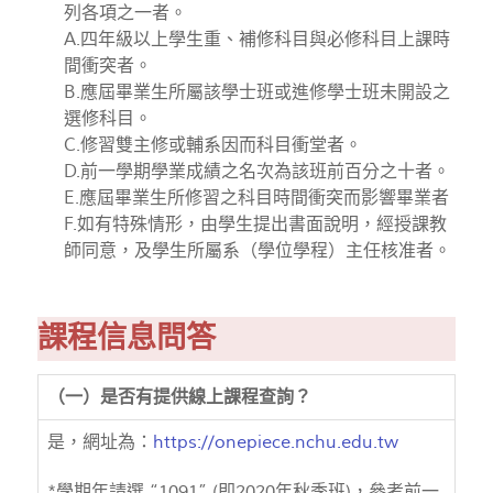
列各項之一者。
A.四年級以上學生重、補修科目與必修科目上課時
間衝突者。
B.應屆畢業生所屬該學士班或進修學士班未開設之
選修科目。
C.修習雙主修或輔系因而科目衝堂者。
D.前一學期學業成績之名次為該班前百分之十者。
E.應屆畢業生所修習之科目時間衝突而影響畢業者
F.如有特殊情形，由學生提出書面說明，經授課教
師同意，及學生所屬系（學位學程）主任核准者。
課程信息問答
（一）是否有提供線上課程查詢？
是，網址為：
https://onepiece.nchu.edu.tw
*學期年請選 “1091” (即2020年秋季班)，參考前一