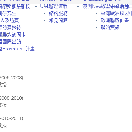
行開戶
驗室交換生
畢業離校
UMAP
辦理流程
澳洲New Colombo計
歐盟中心活動
問研究生
諮詢服務
臺灣歐洲聯盟
人及訪賓
常見問題
歐洲聯盟計畫
際訪賓接待
聯絡資訊
365
期學人訪問卡
理國際出訪
Erasmus+計畫
06-2008)
教授
08-2010)
教授
10-2011)
教授