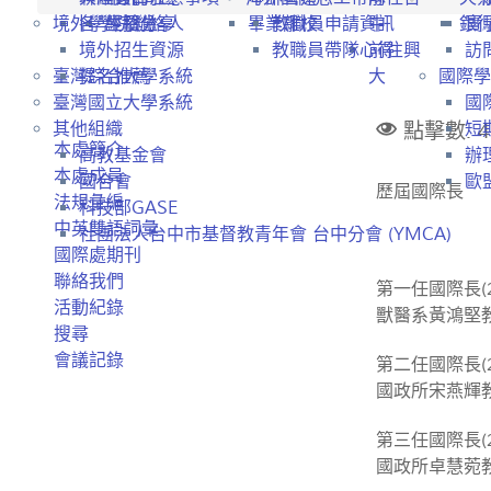
境外學生招生
各學院聯絡人
經驗分享
畢業離校
教職員申請資訊
中
銀
實
境外招生資源
教職員帶隊心得
前往興
訪
臺灣綜合大學系統
提名推薦
大
國際學
臺灣國立大學系統
國
點擊數: 4
其他組織
短
本處簡介
高教基金會
辦
本處成員
國合會
歐盟
歷屆國際長
法規彙編
科技部GASE
中英雙語詞彙
社團法人台中市基督教青年會 台中分會 (YMCA)
國際處期刊
聯絡我們
第一任國際長(20
活動紀錄
獸醫系黃鴻堅
搜尋
會議記錄
第二任國際長(20
國政所宋燕輝
第三任國際長(20
國政所卓慧菀