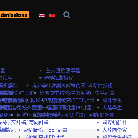
計畫
全英語授課學程
交換生
國際短期課程
學習華語
室交換生
室交換生
境外學生活動
暑期校課程內容
國際化服務
獎學金
研究生
申請資訊
訪問研究生
其他
外國學生
暑期學校精彩回顧
學伴計畫
生獎學金
短期課程
研究室資訊
抵台前
經費補助
UMAP交換計畫
年度活動
訪問研究-TEEP計畫
國外學生
服務
獎學金
交換生心得
抵台後
校外資源
歐盟Erasmus+計畫
留臺工作
訪問研究-IIPP計畫
大陸學生
研究生
國內
校內資源
我的中興時代-國際「關」活動
大陸學生
相關社團
畫
訪問研究計畫
新南向計畫
國際領航社
t計畫
系統
相關資訊
訪問研究-TEEP計畫
大陸同學會
訪問研究-IIPP計畫
國際學生組織