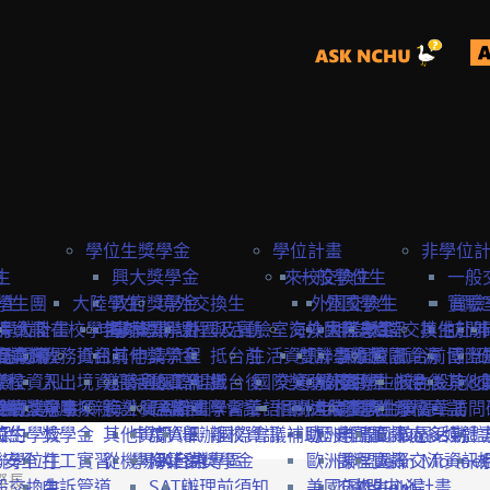
學位生獎學金
學位計畫
非學位
生
險
興大獎學金
來校交換生
一般學位生
一般
學生
學生團
大陸學生
政府獎學金
境外交換生
外國交換生
外國學生
實驗
實驗
學位計畫
請資訊
保
大陸在校學生
申請資訊
海外短期課程與活動
專案獎學金
外國及實驗室交換生
海外國際志工
大陸學生
申請資訊
大陸交換生
其他赴外
訪問
訪問卡
程資訊
申請流程
商業保
教務資訊
抵台前
其他獎學金
申請流程
抵台前
生活資訊
雙聯學位生
計畫緣起
課程資訊
校園資源
抵台前
博士
國際
流程
學校資訊
險
入出境資訊
邀請函&工作證
參與國際組織
活動資訊
抵台後
國際獎助計畫
交通資訊
服務目標
外國學生
交換生心得
抵台後
校內設施&
其他
生
要點
締約注意事項
雙聯獎學金
全民健
親屬探親
簽證&居留證
海外實習計畫
EAIE
主辦國際會議
學習華語
相關連結
國外
大陸交換生
申請資訊
大陸學生
國際化資源
離校資訊
學習華語
訪問
締約學校
位生
保
獎學金
其他資訊
申請資訊
APAIE
舉辦國際會議補助
離校資訊
歐洲聯盟Erasmus+計
歷史回顧
申請資訊
國際處多媒體
校園活動
身安全
聯學位生
打工實習
從機場到台中
學海築夢獎學金
NAFSA
入台證專區
歐洲聯盟Jean Monne
課程資訊
國際交流資訊
際長
氣
般交換生
申訴管道
SATU
辦理前須知
美國Fulbright計畫
交換生心得
歐盟中心