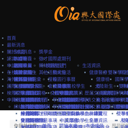
首頁
最新消息
關於本處
全部消息
獎學金
認識中興
防疫專區
本處簡介
徵才
國際處期刊
申請中興
國際學生
本處成員
選擇中興
轉知
校園生活
聯絡我們
生活資訊
在校境外學生
本地學生
法規彙編
認識台灣
境外學位生
其他
活動紀錄
興大生活
健康醫療
雙聯學位
保
海外教育計畫
教職員
中英雙語詞彙
認識台中
境外學位生
身分別
搜尋
校園行事曆
健康檢
國際
國際訪賓與學人
就學費用
交換學生計畫
國際學位生
外國新生
會議記錄
校園地圖
大陸學生
外國在校學生
大陸新生
查
雙聯
申
校際交流合作
國際訪賓
學費
申請簡章
國籍資格
抵台前
交換學校資訊
校內設施
國際學人
申請資訊
教務資訊
歷屆交換資訊
心理諮
抵台前
短期學人
課
中興教職員
締結合約
生活費
申請流程
關於國際訪賓
申請流程
抵台後
學生活動
海外地區
課程資訊
關於國際學人
姊妹校一覽表
選課資訊
交換名單
商
抵台後
雙聯學位
申請
締結合約
工作機會
熱門校統計
接待原則
締約注意事項
招生系所
統一證號與
學習生活
大陸地區
常見問題
交換教授計畫
海外教育計畫
工作證
姊妹校搜尋
交換心得
就醫資
選課資訊
國際學
申請
雙聯
常見問題
接待紀錄
締約流程
一般締約注意事項
申請文件
簽證
學生住宿
僑港澳生
歐盟Erasmus+計畫
居留證
姊妹校合作總覽
交換學生計畫流程
訊
雙聯
學
交換獎學金
合約範本
雙聯締約注意事項
提名推薦
學習華語
申請資訊
獎學金
交換學生名單
交通資訊
人
雙
你目前位置:
首頁
關於本處
本處成員
歷屆國
大陸簽約注意事項
聯絡窗口
常見問題
海外國際志工帶隊
申訴管道
前往台
天
一