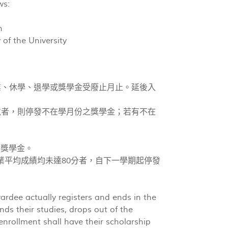
ws:
n
 of the University
業、休學、退學或獎學金受廢止月止。延後入
境者，則停發不在學月份之獎學金；若有不在
領獎學金。
學業平均成績均未達80分者，自下一學期起停發
rdee actually registers and ends in the
ds their studies, drops out of the
enrollment shall have their scholarship