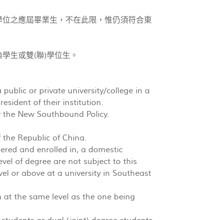
學位之應屆畢業生，不在此限，惟仍須符合東
學生或雙(聯)學位生。
public or private university/college in a
ident of their institution.
by the New Southbound Policy.
 the Republic of China.
ered and enrolled in, a domestic
vel of degree are not subject to this
level or above at a university in Southeast
 at the same level as the one being