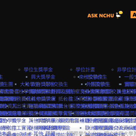
學位生獎學金
學位計畫
非學位
生
險
興大獎學金
來校交換生
一般學位生
一般
學生
學生團
大陸學生
政府獎學金
境外交換生
外國交換生
外國學生
實驗
實驗
學位計畫
請資訊
保
大陸在校學生
申請資訊
海外短期課程與活動
專案獎學金
外國及實驗室交換生
海外國際志工
大陸學生
申請資訊
大陸交換生
其他赴外
訪問
訪問卡
程資訊
申請流程
商業保
教務資訊
抵台前
其他獎學金
申請流程
抵台前
生活資訊
雙聯學位生
計畫緣起
課程資訊
校園資源
抵台前
博士
國際
流程
學校資訊
險
入出境資訊
邀請函&工作證
參與國際組織
活動資訊
抵台後
國際獎助計畫
交通資訊
服務目標
外國學生
交換生心得
抵台後
校內設施&
其他
生
要點
締約注意事項
雙聯獎學金
全民健
親屬探親
簽證&居留證
海外實習計畫
EAIE
主辦國際會議
學習華語
相關連結
國外
大陸交換生
申請資訊
大陸學生
國際化資源
離校資訊
學習華語
訪問
締約學校
位生
保
獎學金
其他資訊
申請資訊
APAIE
舉辦國際會議補助
離校資訊
歐洲聯盟Erasmus+計
歷史回顧
申請資訊
國際處多媒體
校園活動
身安全
聯學位生
打工實習
從機場到台中
學海築夢獎學金
NAFSA
入台證專區
歐洲聯盟Jean Monne
課程資訊
國際交流資訊
關於本處
1-1-8-其他_隱藏
【國際學生】R25_國立中興大
氣
般交換生
申訴管道
SATU
辦理前須知
美國Fulbright計畫
交換生心得
歐盟中心