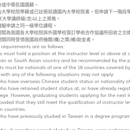
分或中華民國國籍。
國內大學校院學籍或已註冊就讀國內大學校院者。但申請下一階段
大學講師級(含)以上之資格。
就讀擬申請之同一級學位課程。
讀期間為我國各大學校院與外國學校簽訂學術合作協議所招收之交換
期間同時受領我國政府機關(構)之獎(補)助金者。
ty requirements are as follows:
 must hold a position at the instructor level or above at a 
an or South Asian country and be recommended by the pres
ts must be nationals of one of the 18 countries covered 
 with any of the following situations may not apply:
o have overseas Chinese student status or nationality of
o have retained student status at, or have already regist
llege. However, graduating students applying for the next le
rovided that they still meet the qualification of instructor 
n countries.
o have previously studied in Taiwan in a degree program