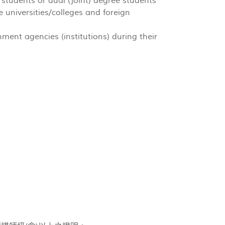
students or dual (joint) degree students
niversities/colleges and foreign
ent agencies (institutions) during their