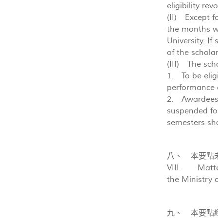
eligibility rev
(II) Except f
the months wh
University. I
of the schola
(III) The sch
1. To be elig
performance o
2. Awardees 
suspended fo
semesters sha
八、 本要點
VIII. Matters
the Ministry 
九、 本要點