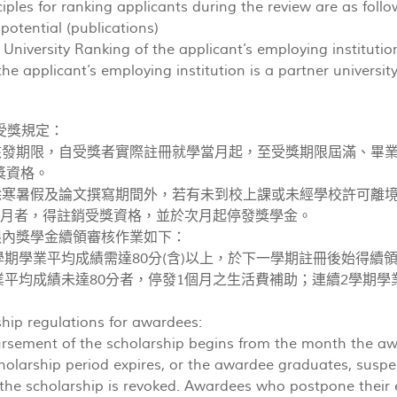
ciples for ranking applicants during the review are as follo
otential (publications)
niversity Ranking of the applicant’s employing institutio
e applicant’s employing institution is a partner university
受獎規定：
金核發期限，自受獎者實際註冊就學當月起，至受獎期限屆滿、畢
獎資格。
者除寒暑假及論文撰寫期間外，若有未到校上課或未經學校許可離
個月者，得註銷受獎資格，並於次月起停發獎學金。
期限內獎學金續領審核作業如下：
學期學業平均成績需達80分(含)以上，於下一學期註冊後始得續
業平均成績未達80分者，停發1個月之生活費補助；連續2學期
hip regulations for awardees:
rsement of the scholarship begins from the month the awa
olarship period expires, or the awardee graduates, suspen
r the scholarship is revoked. Awardees who postpone their 