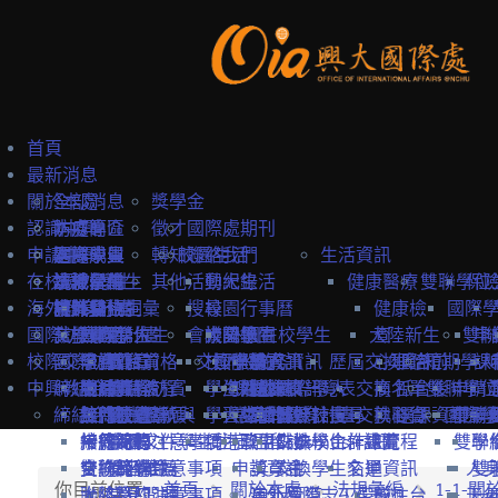
首頁
最新消息
關於本處
全部消息
獎學金
認識中興
防疫專區
本處簡介
徵才
國際處期刊
申請中興
國際學生
本處成員
選擇中興
轉知
校園生活
聯絡我們
生活資訊
在校境外學生
本地學生
法規彙編
認識台灣
境外學位生
其他
活動紀錄
興大生活
健康醫療
雙聯學位
保
海外教育計畫
教職員
中英雙語詞彙
認識台中
境外學位生
身分別
搜尋
校園行事曆
健康檢
國際
國際訪賓與學人
就學費用
交換學生計畫
國際學位生
外國新生
會議記錄
校園地圖
大陸學生
外國在校學生
大陸新生
查
雙聯
申
校際交流合作
國際訪賓
學費
申請簡章
國籍資格
抵台前
交換學校資訊
校內設施
國際學人
申請資訊
教務資訊
歷屆交換資訊
心理諮
抵台前
短期學人
課
中興教職員
締結合約
生活費
申請流程
關於國際訪賓
申請流程
抵台後
學生活動
海外地區
課程資訊
關於國際學人
姊妹校一覽表
選課資訊
交換名單
商
抵台後
雙聯學位
申請
締結合約
工作機會
熱門校統計
接待原則
締約注意事項
招生系所
統一證號與
學習生活
大陸地區
常見問題
交換教授計畫
海外教育計畫
工作證
姊妹校搜尋
交換心得
就醫資
選課資訊
國際學
申請
雙聯
常見問題
接待紀錄
締約流程
一般締約注意事項
申請文件
簽證
學生住宿
僑港澳生
歐盟Erasmus+計畫
居留證
姊妹校合作總覽
交換學生計畫流程
訊
雙聯
學
交換獎學金
合約範本
雙聯締約注意事項
提名推薦
學習華語
申請資訊
獎學金
交換學生名單
交通資訊
人
雙
你目前位置:
首頁
關於本處
法規彙編
1-1-
大陸簽約注意事項
聯絡窗口
常見問題
海外國際志工帶隊
申訴管道
前往台
天
一