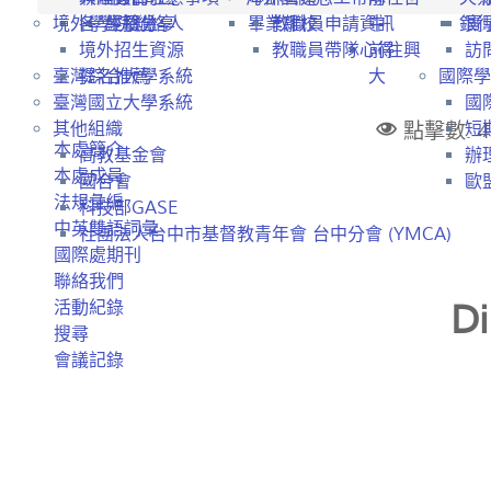
境外學生招生
各學院聯絡人
經驗分享
畢業離校
教職員申請資訊
中
銀
實
境外招生資源
教職員帶隊心得
前往興
訪
臺灣綜合大學系統
提名推薦
大
國際學
臺灣國立大學系統
國
點擊數: 4
其他組織
短
本處簡介
高教基金會
辦
本處成員
國合會
歐盟
法規彙編
科技部GASE
中英雙語詞彙
社團法人台中市基督教青年會 台中分會 (YMCA)
國際處期刊
聯絡我們
Di
活動紀錄
搜尋
會議記錄