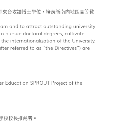
師來台攻讀博士學位，培育新南向地區高等教
ram and to attract outstanding university
o pursue doctoral degrees, cultivate
e internationalization of the University,
ter referred to as “the Directives”) are
her Education SPROUT Project of the
屬學校校長推薦者。