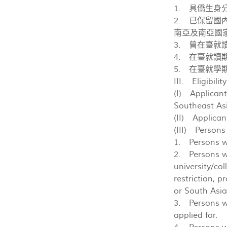
1. 具僑生身
2. 已保留
南亞及南亞國家
3. 曾在臺
4. 在臺就
5. 在臺就學
III. Eligibili
(I) Applicants
Southeast Asi
(II) Applican
(III) Persons
1. Persons wh
2. Persons wh
university/co
restriction, p
or South Asia
3. Persons wh
applied for.