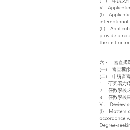
(二) 申請
V. Applicati
(I) Applicati
international
(II) Applicat
provide a rec
the instructor
六、 審查規
(一) 審查
(二) 申請者
1. 研究潛力(
2. 任教學校
3. 任教學校
VI. Review s
(I) Matters c
accordance wi
Degree-seeki