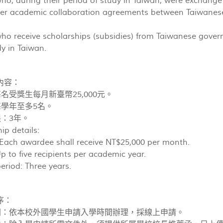
o, during their period of study in Taiwan, were exchange 
er academic collaboration agreements between Taiwanese u
o receive scholarships (subsidies) from Taiwanese governm
dy in Taiwan.
內容：
每名受獎生每月新臺幣25,000元。
每學年至多5名。
限：3年。
ip details:
Each awardee shall receive NT$25,000 per month.
p to five recipients per academic year.
eriod: Three years.
序：
時間：依本校外國學生申請入學時間辦理，採線上申請。