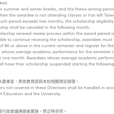
oked.
or summer and winter breaks, and the thesis-writing perio
en the awardee is not attending classes or has left Taiw
f such period exceeds two months, the scholarship eligibil
rship shall be canceled in the following month.
olarship renewal review process within the award period is
ible to continue receiving the scholarship, awardees mus
f 80 or above in the current semester and register for the
whose average academic performance for the semester is 
r one month. Awardees whose average academic performan
ll have their scholarship suspended starting the followin
未盡事宜，悉依教育部與本校相關規定辦理。
 not covered in these Directives shall be handled in acco
of Education and the University.
經行政會議通過後實施，修正時亦同。