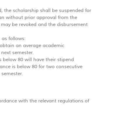
d, the scholarship shall be suspended for
an without prior approval from the
ity may be revoked and the disbursement
 as follows:
t obtain an average academic
 next semester.
below 80 will have their stipend
ce is below 80 for two consecutive
g semester.
rdance with the relevant regulations of