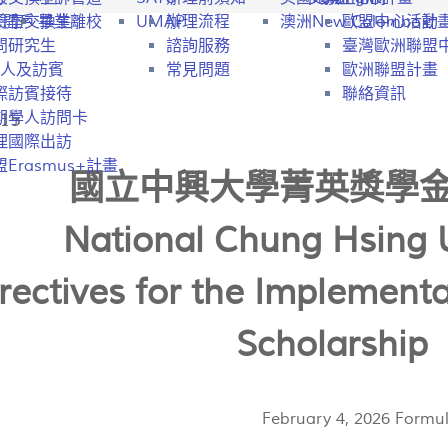
行開戶
驗室交換生
畢業離校
UMAP
辦理流程
澳洲New Colombo計
歐盟中心活動
問研究生
諮詢服務
臺灣歐洲聯盟
人及訪賓
常見問題
歐洲聯盟計畫
際訪賓接待
聯絡資訊
15
期學人訪問卡
理國際出訪
Erasmus+計畫
國立中興大學菁英獎學
National Chung Hsing U
rectives for the Implementat
Scholarship
February 4, 2026 Formul