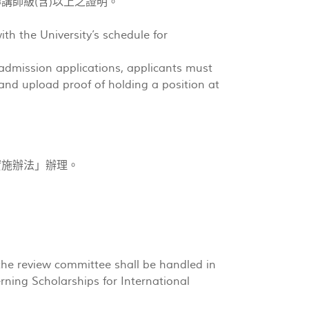
講師級(含)以上之證明。
th the University’s schedule for
 admission applications, applicants must
 and upload proof of holding a position at
實施辦法」辦理。
the review committee shall be handled in
ning Scholarships for International