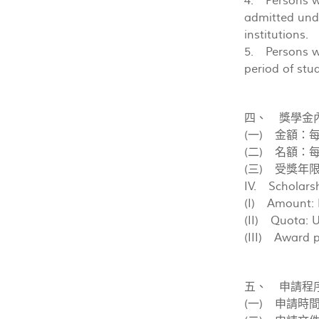
4. Persons wh
admitted und
institutions.
5. Persons wh
period of stu
四、 獎學金
(一) 金額：
(二) 名額：
(三) 受獎年
IV. Scholarsh
(I) Amount: 
(II) Quota: U
(III) Award p
五、 申請程
(一) 申請