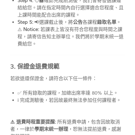
Step 4:
🧑‍🏫確認完成前測後，我們會寄發選課連
結給您。請在指定時間內自行選擇適合您程度、且
上課時間能配合出席的課程。
Step 5:
📢選課截止後，將
公告
各課程
錄取名單
。
⚠️
Notice:
若課表上皆沒有符合您程度與時間之課
程，請寄信告知主辦單位。我們將於學期末統一退
費給您。
3. 保證金退費規範
若欲退還保證金，請符合以下任一條件：
✅ 所有錄取的課程，加總出席率達 80% 以上。
ℹ️ 完成測驗後，若因故最終無法參加任何課程者。
⚠️ 退費時程重要提醒:
所有退費申請，包含因故取消
者，一律於
學期末統一辦理
，恕無法提前退費，感謝