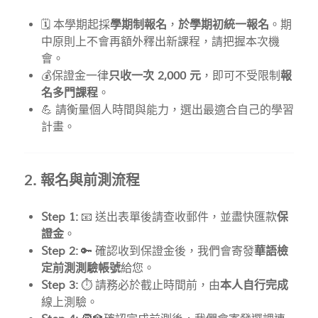
🗓️ 本學期起採
學期制報名
，
於學期初統一報名
。期
中原則上不會再額外釋出新課程，請把握本次機
會。
💰保證金一律
只收一次 2,000 元
，即可不受限制
報
名多門課程
。
💪 請衡量個人時間與能力，選出最適合自己的學習
計畫。
2. 報名與前測流程
Step 1:
📧 送出表單後請查收郵件，並盡快匯款
保
證金
。
Step 2:
🔑 確認收到保證金後，我們會寄發
華語檢
定前測測驗帳號
給您。
Step 3:
⏱️ 請務必於截止時間前，由
本人自行完成
線上測驗。