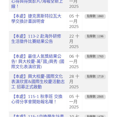
心得與得獎影片/海報全新上
一月
線！
2025
【本處】捷克奧斯特拉瓦大
05 十
點擊數: 1860
學交換計畫說明會
一月
2025
​​​​​​【本處】113-2 赴海外研修
22 十
點擊數: 1196
生活徵件比賽結果公告
月
2025
【本處】最佳人氣獎結果公
06 十
點擊數: 1763
告! 興大校慶-萬｢國｣興秀 (國
一月
際文化表演欣賞)
2025
【本處】興大校慶-國際文化
28 十
點擊數: 1719
表演欣賞&國際生校慶活動志
月
工 招募正式啟動
2025
【本處】115-1 秋季班 交換
05 十
點擊數: 2565
心得分享會開始報名囉！
一月
2025
【本處】115-1交換學生計畫
10 七
點擊數: 1479