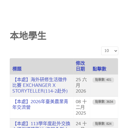
本地學生
顯示數目
修改
標題
日期
點擊數
【本處】海外研修生活徵件
25 六
點擊數: 401
比賽 EXCHANGER X
月
STORYTELLER(114-2赴外)
2026
【本處】2026年臺美農業青
08 十
點擊數: 3634
年交流營
二月
2025
【本處】113學年度赴外交換
24 十
點擊數: 824