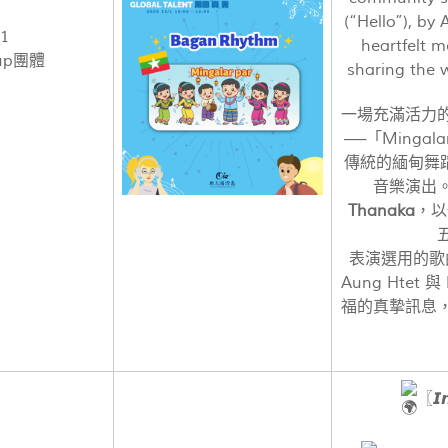
(“Hello”), by
1
heartfelt m
up團體
sharing the 
一場充滿活力
──「Mingal
傳統的緬甸舞
音樂演出
Thanaka
，以
表演選用的歌
Aung Htet 
福的真摯訊息
〖𝙄𝙣