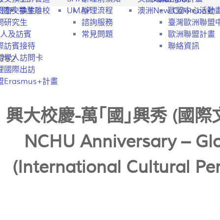
行開戶
驗室交換生
畢業離校
UMAP
辦理流程
澳洲New Colombo計
歐盟中心活動
問研究生
諮詢服務
臺灣歐洲聯盟
人及訪賓
常見問題
歐洲聯盟計畫
際訪賓接待
聯絡資訊
762
期學人訪問卡
理國際出訪
Erasmus+計畫
興大校慶-萬｢國｣興秀 (國際
NCHU Anniversary – Glo
(International Cultural P