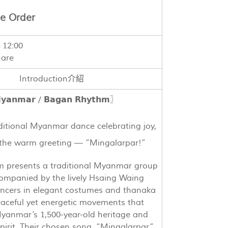
ce Order
 12:00
uare
Introduction介紹
𝗮𝗻𝗺𝗮𝗿 / 𝗕𝗮𝗴𝗮𝗻 𝗥𝗵𝘆𝘁𝗵𝗺〗
aditional Myanmar dance celebrating joy,
 the warm greeting — “Mingalarpar!”
 presents a traditional Myanmar group
ompanied by the lively Hsaing Waing
ancers in elegant costumes and thanaka
aceful yet energetic movements that
Myanmar’s 1,500-year-old heritage and
irit. Their chosen song, “Mingalarpar”