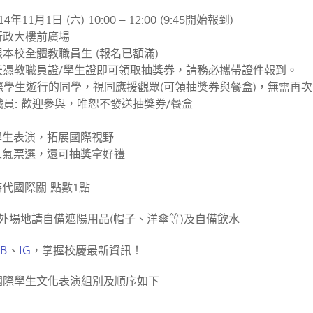
年11月1日 (六) 10:00 – 12:00 (9:45開始報到)
行政大樓前廣場
限本校全體教職員生 (報名已額滿)
當天憑教職員證/學生證即可領取抽獎券，請務必攜帶證件報到。
國際學生遊行的同學，視同應援觀眾(可領抽獎券與餐盒)，無需再
職員: 歡迎參與，唯恕不發送抽獎券/餐盒
學生表演，拓展國際視野
與人氣票選，還可抽獎拿好禮
時代國際關 點數1點
 戶外場地請自備遮陽用品(帽子、洋傘等)及自備飲水
FB
、
IG
，掌握校慶最新資訊！
：國際學生文化表演組別及順序如下