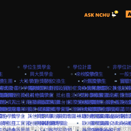
學位生獎學金
學位計畫
非學位
生
險
興大獎學金
來校交換生
一般學位生
一般
學生
學生團
大陸學生
政府獎學金
境外交換生
外國交換生
外國學生
實驗
實驗
學位計畫
請資訊
保
大陸在校學生
申請資訊
海外短期課程與活動
專案獎學金
外國及實驗室交換生
海外國際志工
大陸學生
申請資訊
大陸交換生
其他赴外
訪問
訪問卡
程資訊
申請流程
商業保
教務資訊
抵台前
其他獎學金
申請流程
抵台前
生活資訊
雙聯學位生
計畫緣起
課程資訊
校園資源
抵台前
博士
國際
流程
學校資訊
險
入出境資訊
邀請函&工作證
參與國際組織
活動資訊
抵台後
國際獎助計畫
交通資訊
服務目標
外國學生
交換生心得
抵台後
校內設施&
其他
生
要點
締約注意事項
雙聯獎學金
全民健
親屬探親
簽證&居留證
海外實習計畫
EAIE
主辦國際會議
學習華語
相關連結
國外
大陸交換生
申請資訊
大陸學生
國際化資源
離校資訊
學習華語
訪問
締約學校
位生
保
獎學金
其他資訊
申請資訊
APAIE
舉辦國際會議補助
離校資訊
歐洲聯盟Erasmus+計
歷史回顧
申請資訊
國際處多媒體
校園活動
身安全
聯學位生
打工實習
從機場到台中
學海築夢獎學金
NAFSA
入台證專區
歐洲聯盟Jean Monne
課程資訊
國際交流資訊
最佳人氣獎結果公告! 興大校慶-萬｢國｣興秀 (國際文化表演欣賞
氣
般交換生
申訴管道
SATU
辦理前須知
美國Fulbright計畫
交換生心得
歐盟中心