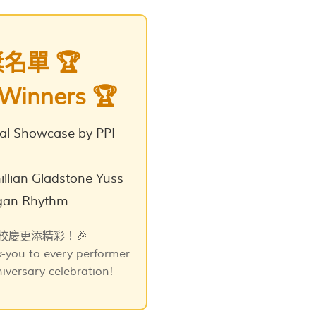
名單 🏆
 Winners 🏆
ltural Showcase by PPI
ximillian Gladstone Yuss
Bagan Rhythm
慶更添精彩！🎉
k-you to every performer
iversary celebration!