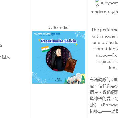
A dynami
modern rhyth
印度/India
The performa
with modern 
and divine l
2
vibrant foot
mood—from
lo個人
inspired fi
Indi
充滿動感的印
愛、信仰與喜
節奏，透過優
與神聖的愛。
那》（Rama
情終章——以