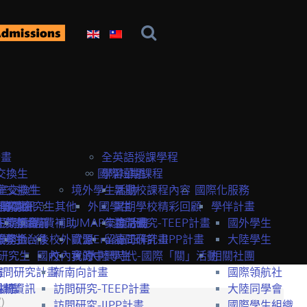
計畫
全英語授課學程
交換生
國際短期課程
學習華語
室交換生
室交換生
境外學生活動
暑期校課程內容
國際化服務
獎學金
研究生
申請資訊
訪問研究生
其他
外國學生
暑期學校精彩回顧
學伴計畫
生獎學金
短期課程
研究室資訊
抵台前
經費補助
UMAP交換計畫
年度活動
訪問研究-TEEP計畫
國外學生
服務
獎學金
交換生心得
抵台後
校外資源
歐盟Erasmus+計畫
留臺工作
訪問研究-IIPP計畫
大陸學生
研究生
國內
校內資源
我的中興時代-國際「關」活動
大陸學生
相關社團
畫
訪問研究計畫
新南向計畫
國際領航社
t計畫
系統
相關資訊
訪問研究-TEEP計畫
大陸同學會
)
訪問研究-IIPP計畫
國際學生組織