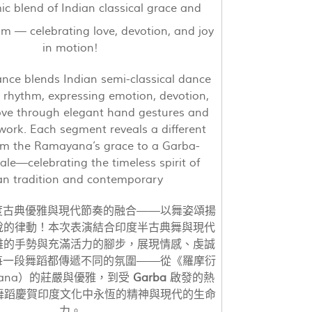
c blend of Indian classical grace and
m — celebrating love, devotion, and joy
in motion!
nce blends Indian semi-classical dance
rhythm, expressing emotion, devotion,
ove through elegant hand gestures and
work. Each segment reveals a different
 the Ramayana’s grace to a Garba-
nale—celebrating the timeless spirit of
an tradition and contemporary
度古典優雅與現代節奏的融合——以舞姿頌揚
悅的律動！本次表演結合印度半古典舞與現代
雅的手勢與充滿活力的腳步，展現情感、虔誠
每一段舞蹈都傳遞不同的氛圍——從《羅摩衍
yana）的莊嚴與優雅，到受
Garba
啟發的熱
舞蹈慶賀印度文化中永恆的精神與現代的生命
力。