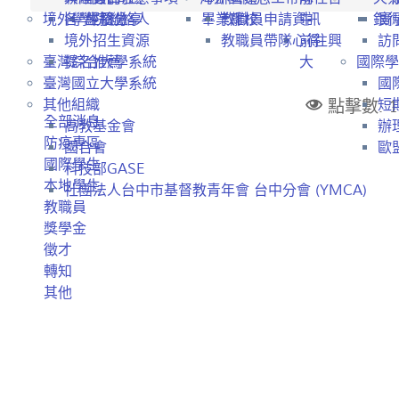
境外學生招生
各學院聯絡人
經驗分享
畢業離校
教職員申請資訊
中
銀
實
境外招生資源
教職員帶隊心得
前往興
訪
臺灣綜合大學系統
提名推薦
大
國際學
臺灣國立大學系統
國
點擊數: 1
其他組織
短
全部消息
高教基金會
辦
防疫專區
國合會
歐盟
國際學生
科技部GASE
本地學生
社團法人台中市基督教青年會 台中分會 (YMCA)
教職員
獎學金
徵才
轉知
其他