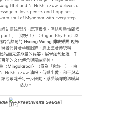
 Aung Htet and Ni Ni Khin Zaw, delivers a
essage of love, peace, and happiness,
warm soul of Myanmar with every step.
的緬甸傳統舞蹈，展現喜悅、團結與熱情問候
arpar！」（你好！）〈Bagan Rhythm〉以
蹈結合熱鬧的
Hsaing Waing 傳統樂團
現場
。舞者們身著華麗服飾、臉上塗著傳統粉
優雅而充滿能量的舞姿，展現緬甸超過一千
五百年的文化傳承與團結精神。
曲〈
Mingalarpar
〉（意為「你好」），由
與 Ni Ni Khin Zaw 演唱，傳遞出愛、和平與幸
，讓觀眾隨著每一步舞動，感受緬甸的溫暖與
活力。
𝙙𝙞𝙖
/ 𝙋𝙧𝙚𝙚𝙩𝙞𝙨𝙢𝙞𝙩𝙖 𝙎𝙖𝙞𝙠𝙞𝙖〗