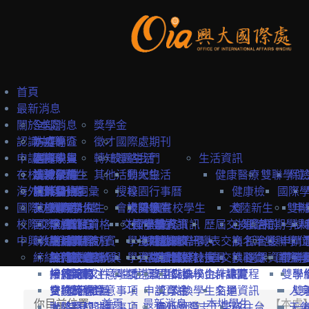
首頁
最新消息
關於本處
全部消息
獎學金
認識中興
防疫專區
本處簡介
徵才
國際處期刊
申請中興
國際學生
本處成員
選擇中興
轉知
校園生活
聯絡我們
生活資訊
在校境外學生
本地學生
法規彙編
認識台灣
境外學位生
其他
活動紀錄
興大生活
健康醫療
雙聯學位
保
海外教育計畫
教職員
中英雙語詞彙
認識台中
境外學位生
身分別
搜尋
校園行事曆
健康檢
國際
國際訪賓與學人
就學費用
交換學生計畫
國際學位生
外國新生
會議記錄
校園地圖
大陸學生
外國在校學生
大陸新生
查
雙聯
申
校際交流合作
國際訪賓
學費
申請簡章
國籍資格
抵台前
交換學校資訊
校內設施
國際學人
申請資訊
教務資訊
歷屆交換資訊
心理諮
抵台前
短期學人
課
中興教職員
締結合約
生活費
申請流程
關於國際訪賓
申請流程
抵台後
學生活動
海外地區
課程資訊
關於國際學人
姊妹校一覽表
選課資訊
交換名單
商
抵台後
雙聯學位
申請
締結合約
工作機會
熱門校統計
接待原則
締約注意事項
招生系所
統一證號與
學習生活
大陸地區
常見問題
交換教授計畫
海外教育計畫
工作證
姊妹校搜尋
交換心得
就醫資
選課資訊
國際學
申請
雙聯
常見問題
接待紀錄
締約流程
一般締約注意事項
申請文件
簽證
學生住宿
僑港澳生
歐盟Erasmus+計畫
居留證
姊妹校合作總覽
交換學生計畫流程
訊
雙聯
學
交換獎學金
合約範本
雙聯締約注意事項
提名推薦
學習華語
申請資訊
獎學金
交換學生名單
交通資訊
人
雙
你目前位置:
首頁
最新消息
本地學生
【本處】
大陸簽約注意事項
聯絡窗口
常見問題
海外國際志工帶隊
申訴管道
前往台
天
一