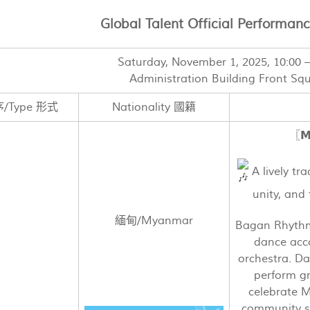
Global Talent Official Performan
Saturday, November 1, 2025, 10:00 –
Administration Building Front Sq
序/Type 形式
Nationality 國籍
〖𝗠
A lively tr
unity, and
緬甸/Myanmar
Bagan Rhythm
dance acc
orchestra. D
perform gr
celebrate 
community sp