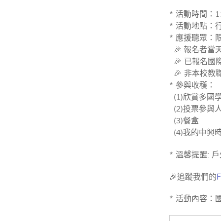
* 活動時間：114
* 活動地點：
* 應援聽眾：
🎉 報名者
🎉 已報名
🎉 非本校教
* 參與收穫：
(1)欣賞多國
(2)投票參
(3)餐盒
(4)我的中興
* 溫馨提醒:
🎉追蹤我們的
* 活動內容