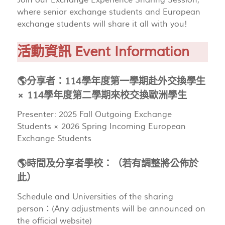
Join our Exchange Experience Sharing Session,
where senior exchange students and European
exchange students will share it all with you!
活動資訊 Event Information
🌎分享者：114學年度第一學期赴外交換學生
× 114學年度第二學期來校交換歐洲學生
Presenter: 2025 Fall Outgoing Exchange
Students × 2026 Spring Incoming European
Exchange Students
🌎時間及分享者學校：（若有調整將公佈於
此）
Schedule and Universities of the sharing
person：(Any adjustments will be announced on
the official website)