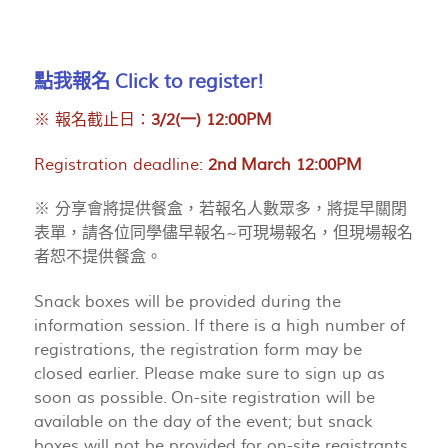
點我報名
Click to register!
※ 報名截止日：
3
/2(一) 12:00PM
Registration deadline:
2nd
March 12:00PM
※ 分享會將提供餐盒，若報名人數眾多，將提早關閉
表單，請各位同學儘早報名~可現場報名，但現場報名
者恕不提供餐盒。
Snack boxes will be provided during the
information session. If there is a high number of
registrations, the registration form may be
closed earlier. Please make sure to sign up as
soon as possible. On-site registration will be
available on the day of the event; but snack
boxes will not be provided for on-site registrants.