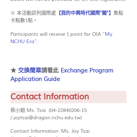
※ 本活動認列國際處
【我的中興時代國際"關"】
集點
卡點數
1
點。
Participants will receive
1
point for OIA “
My
NCHU Era
”.
★
交換簡章
請看此
Exchange Program
Application Guide
Contact Information
蔡小姐 Ms. Tsai (04-22840206-15
/
joytsai@dragon.nchu.edu.tw
)
Contact Information: Ms. Joy Tsai