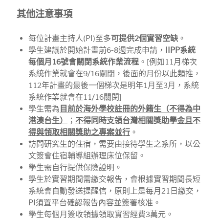
其他注意事項
每位計畫主持人(PI)至多
可提供2個實習空缺
。
學生建議於開始計畫前6-8週完成申請，
IIPP系統
每個月16號會關閉系統作業流程
。[例如11月梯次
系統作業就會在9/16關閉，後面的月份以此類推，
112年計畫的最後一個梯次是明年1月至3月，系統
系統作業就會在11/16關閉]
學生需為
目前於海外學校註冊的外籍生（不得為中
港澳台生）
；
不得同時支領台灣相關獎助學金且不
得與領取相關獎助之專案並行
。
訪問研究生的住宿，需要由接待學生之系所，以公
文簽會住宿輔導組辦理床位保留。
學生需自行提供保險證明。
學生於實習期間需繳交報告，會根據實習期間長短
系統會自動發送提醒信，原則上是每月21日繳交，
PI須置平台確認報告內容並簽署核准。
學生每個月簽收領據領取實習經費3萬元。