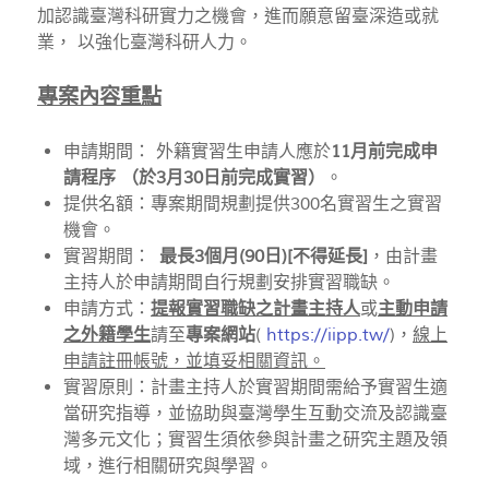
加認識臺灣科研實力之機會，進而願意留臺深造或就
業， 以強化臺灣科研人力。
專案內容重點
申請期間： 外籍實習生申請人應於
11月前完成申
請程序 （於3月30日前完成實習）
。
提供名額：專案期間規劃提供300名實習生之實習
機會。
實習期間：
最長3個月(90日)[不得延長]
，由計畫
主持人於申請期間自行規劃安排實習職缺。
申請方式：
提報實習職缺之計畫主持人
或
主動申請
之外籍學生
請至
專案網站
(
https://iipp.tw/
)，
線上
申請註冊帳號，並填妥相關資訊。
實習原則：計畫主持人於實習期間需給予實習生適
當研究指導，並協助與臺灣學生互動交流及認識臺
灣多元文化；實習生須依參與計畫之研究主題及領
域，進行相關研究與學習。