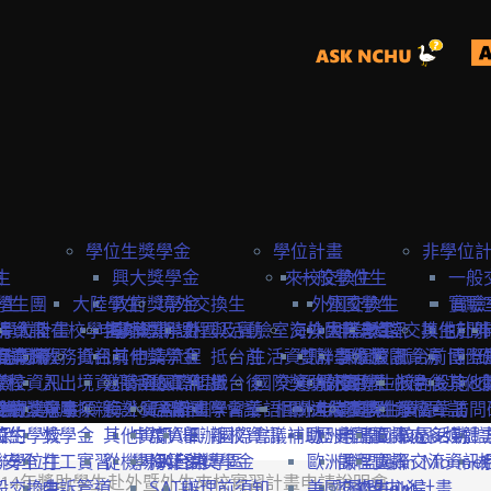
學位生獎學金
學位計畫
非學位
生
險
興大獎學金
來校交換生
一般學位生
一般
學生
學生團
大陸學生
政府獎學金
境外交換生
外國交換生
外國學生
實驗
實驗
學位計畫
請資訊
保
大陸在校學生
申請資訊
海外短期課程與活動
專案獎學金
外國及實驗室交換生
海外國際志工
大陸學生
申請資訊
大陸交換生
其他赴外
訪問
訪問卡
程資訊
申請流程
商業保
教務資訊
抵台前
其他獎學金
申請流程
抵台前
生活資訊
雙聯學位生
計畫緣起
課程資訊
校園資源
抵台前
博士
國際
流程
學校資訊
險
入出境資訊
邀請函&工作證
參與國際組織
活動資訊
抵台後
國際獎助計畫
交通資訊
服務目標
外國學生
交換生心得
抵台後
校內設施&
其他
生
要點
締約注意事項
雙聯獎學金
全民健
親屬探親
簽證&居留證
海外實習計畫
EAIE
主辦國際會議
學習華語
相關連結
國外
大陸交換生
申請資訊
大陸學生
國際化資源
離校資訊
學習華語
訪問
締約學校
位生
保
獎學金
其他資訊
申請資訊
APAIE
舉辦國際會議補助
離校資訊
歐洲聯盟Erasmus+計
歷史回顧
申請資訊
國際處多媒體
校園活動
身安全
聯學位生
打工實習
從機場到台中
學海築夢獎學金
NAFSA
入台證專區
歐洲聯盟Jean Monne
課程資訊
國際交流資訊
114年獎助學生赴外暨外生來校實習計畫申請說明會
氣
般交換生
申訴管道
SATU
辦理前須知
美國Fulbright計畫
交換生心得
歐盟中心