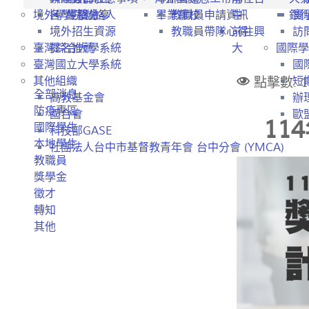
境外學生招生
各學院聯絡人
經驗分享
畢業離校
教職員申請資訊
中
銀
實
境外招生資源
教職員帶隊心得
前往興
訪
臺灣綜合大學系統
提名推薦
大
國際學
臺灣國立大學系統
國
點擊數: 1
其他組織
短
全部消息
高教基金會
辦
防疫專區
國合會
歐盟
1
國際學生
科技部GASE
本地學生
社團法人台中市基督教青年會 台中分會 (YMCA)
教職員
獎學金
徵才
轉知
其他