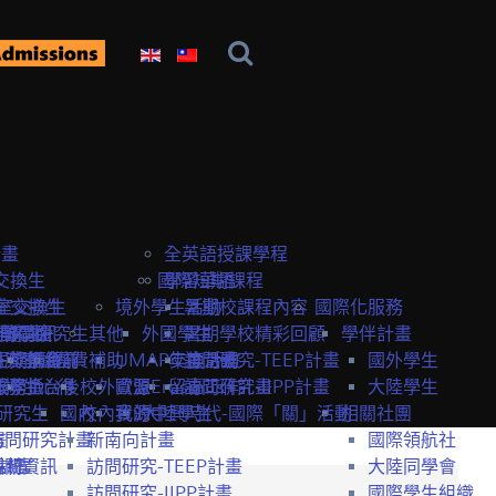
計畫
全英語授課學程
交換生
國際短期課程
學習華語
室交換生
室交換生
境外學生活動
暑期校課程內容
國際化服務
獎學金
研究生
申請資訊
訪問研究生
其他
外國學生
暑期學校精彩回顧
學伴計畫
生獎學金
短期課程
研究室資訊
抵台前
經費補助
UMAP交換計畫
年度活動
訪問研究-TEEP計畫
國外學生
服務
獎學金
交換生心得
抵台後
校外資源
歐盟Erasmus+計畫
留臺工作
訪問研究-IIPP計畫
大陸學生
研究生
國內
校內資源
我的中興時代-國際「關」活動
大陸學生
相關社團
畫
訪問研究計畫
新南向計畫
國際領航社
t計畫
系統
相關資訊
訪問研究-TEEP計畫
大陸同學會
訪問研究-IIPP計畫
國際學生組織