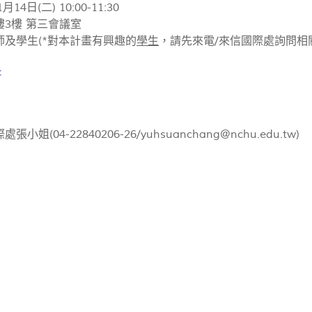
月14日(二) 10:00-11:30
樓3樓 第三會議室
師及學生(*對本計畫有興趣的
學生
，請先來電/來信國際處詢問相
<
處張小姐(04-22840206-26/
yuhsuanchang@nchu.edu.tw
)