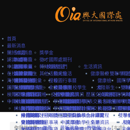
首頁
最新消息
關於本處
全部消息
獎學金
認識中興
防疫專區
本處簡介
徵才
國際處期刊
申請中興
國際學生
本處成員
選擇中興
轉知
校園生活
聯絡我們
生活資訊
在校境外學生
本地學生
法規彙編
認識台灣
境外學位生
其他
活動紀錄
興大生活
健康醫療
雙聯學位
保
海外教育計畫
教職員
中英雙語詞彙
認識台中
境外學位生
身分別
搜尋
校園行事曆
健康檢
國際
國際訪賓與學人
就學費用
交換學生計畫
國際學位生
外國新生
會議記錄
校園地圖
大陸學生
外國在校學生
大陸新生
查
雙聯
申
校際交流合作
國際訪賓
學費
申請簡章
國籍資格
抵台前
交換學校資訊
校內設施
國際學人
申請資訊
教務資訊
歷屆交換資訊
心理諮
抵台前
短期學人
課
中興教職員
締結合約
生活費
申請流程
關於國際訪賓
申請流程
抵台後
學生活動
海外地區
課程資訊
關於國際學人
姊妹校一覽表
選課資訊
交換名單
商
抵台後
雙聯學位
申請
締結合約
工作機會
熱門校統計
接待原則
締約注意事項
招生系所
統一證號與
學習生活
大陸地區
常見問題
交換教授計畫
海外教育計畫
工作證
姊妹校搜尋
交換心得
就醫資
選課資訊
國際學
申請
雙聯
常見問題
接待紀錄
締約流程
一般締約注意事項
申請文件
簽證
學生住宿
僑港澳生
歐盟Erasmus+計畫
居留證
姊妹校合作總覽
交換學生計畫流程
訊
雙聯
學
交換獎學金
合約範本
雙聯締約注意事項
提名推薦
學習華語
申請資訊
獎學金
交換學生名單
交通資訊
人
雙
你目前位置:
首頁
最新消息
教職員
【本處】
大陸簽約注意事項
聯絡窗口
常見問題
海外國際志工帶隊
申訴管道
前往台
天
一