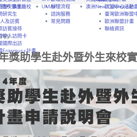
行開戶
驗室交換生
畢業離校
UMAP
辦理流程
澳洲New Colombo計
歐盟中心活動
問研究生
諮詢服務
臺灣歐洲聯盟
人及訪賓
常見問題
歐洲聯盟計畫
際訪賓接待
聯絡資訊
765
期學人訪問卡
理國際出訪
Erasmus+計畫
14年獎助學生赴外暨外生來校