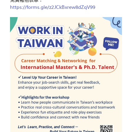
免費報名表單：
https://forms.gle/z2JCkBxrew8dZqV99