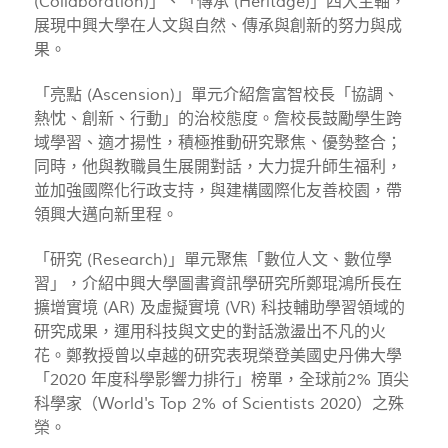
(Collaboration)」、「傳承 (Heritage)」四大主軸，
展現中興大學在人文與自然、傳承與創新的努力與成
果。
「亮點 (Ascension)」單元介紹詹富智校長「協調、
熱忱、創新、行動」的治校態度。詹校長鼓勵學生跨
域學習、適才揚性，積極推動研究聚焦、優勢整合；
同時，他與教職員生展開對話，大力提升師生福利，
並加強國際化行政支持，與建構國際化友善校園，帶
領興大邁向新里程。
「研究 (Research)」單元聚焦「數位人文、數位學
習」，介紹中興大學圖書資訊學研究所鄭琨鴻所長在
擴增實境 (AR) 及虛擬實境 (VR) 科技輔助學習領域的
研究成果，運用科技與文史的對話激盪出不凡的火
花。鄭教授曾以卓越的研究表現榮登美國史丹佛大學
「2020 年度科學影響力排行」榜單，全球前2% 頂尖
科學家（World's Top 2% of Scientists 2020）之殊
榮。