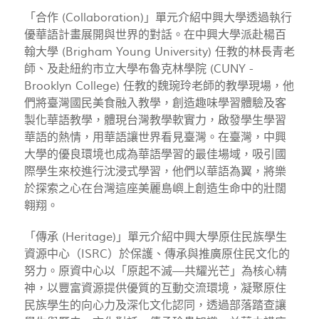
「合作 (Collaboration)」單元介紹中興大學透過執行
優華語計畫展開與世界的對話。在中興大學派赴楊百
翰大學 (Brigham Young University) 任教的林長青老
師、及赴紐約市立大學布魯克林學院 (CUNY -
Brooklyn College) 任教的魏琬玲老師的教學現場，他
們將臺灣國民美食融入教學，創造趣味學習體驗及客
製化華語教學，體現台灣教學軟實力，啟發學生學習
華語的熱情，用華語讓世界看見臺灣。在臺灣，中興
大學的優良環境也成為華語學習的最佳場域，吸引國
際學生來校進行沈浸式學習，他們以華語為翼，將樂
於探索之心在台灣這座美麗島嶼上創造生命中的壯闊
翱翔。
「傳承 (Heritage)」單元介紹中興大學原住民族學生
資源中心（ISRC）於保護、傳承與推廣原住民文化的
努力。原資中心以「原起不滅—共耀光芒」為核心精
神，以豐富資源提供優質的互動交流環境，凝聚原住
民族學生的向心力及深化文化認同，透過部落踏查讓