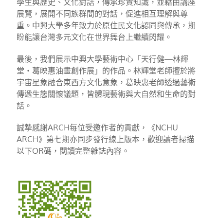
學生與歷史、文化對話，傳承珍貴知識，並藉由講座
展覽，展開不同族群間的對話，促進相互理解與尊
重。中興大學多年致力於原住民文化認同與傳承，期
盼能讓台灣多元文化在世界舞台上繼續閃耀。
最後，我們展示中興大學藝術中心「天行健—林輝
堂・葛映惠油畫創作展」的作品。林輝堂老師擅於將
宇宙星象融合東西方文化意象，葛映惠老師透過藝術
傳遞生態關懷議題，皆體現藝術與大自然和生命的對
話。
誠摯感謝ARCH每位受邀作者的貢獻，《NCHU
ARCH》第七期亦同步發行線上版本，歡迎讀者掃描
以下QR碼，閱讀完整雜誌內容。