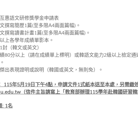
互惠語文研修獎學金申請表
文撰寫簡歷1篇(至多限A4兩面篇幅)。
文撰寫讀書計畫1篇(至多限A4兩面篇幅)。
以上各學年成績單影本。
1封（韓文或英文）
績80分以上（請在成績單上標明）或韓語文能力2級以上檢定
。
傑出表現證明或說明（韓國或英文，無則免）。
 115年5月19日下午4點，申請文件1式紙本送至本處，另需繳
u.edu.tw
（信件主旨請寫上「教育部辦理115學年赴韓國研習
: 1名