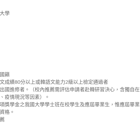
大學
國籍
文成績80分以上或韓語文能力2級以上檢定通過者
出國進修者。（校內推薦需評估申請者赴韓研習決心，含獨自在
、疫情現況等因素）。
項獎學金之我國大學學士班在校學生及應屆畢業生，惟應屆畢業
資格。
薦