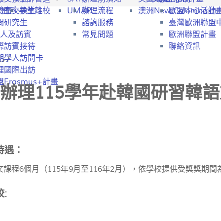
行開戶
驗室交換生
畢業離校
UMAP
辦理流程
澳洲New Colombo計
歐盟中心活動
問研究生
諮詢服務
臺灣歐洲聯盟
人及訪賓
常見問題
歐洲聯盟計畫
際訪賓接待
聯絡資訊
57
期學人訪問卡
理國際出訪
Erasmus+計畫
辦理115學年赴韓國研習韓
待遇：
課程6個月（115年9月至116年2月），依學校提供受獎獎期
校: