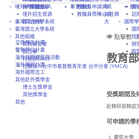
境外學生招生
各學院聯絡人
經驗分享
畢業離校
教職員申請資訊
中
銀
實
境外招生資源
教職員帶隊心得
前往興
訪
臺灣綜合大學系統
提名推薦
大
國際學
臺灣國立大學系統
國
點擊數: 3
其他組織
短
交換學生計畫
高教基金會
辦
雙聯學位計畫
國合會
歐盟
教育部
海外短期課程與活動
科技部GASE
海外實習計畫
社團法人台中市基督教青年會 台中分會 (YMCA)
海外國際志工
其他赴外獎學金
博士生獎學金
受獎期間及
其他獎學金
其他
赴韓研習韓語文
可申請的學
慶熙大學