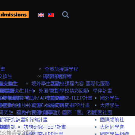
計畫
全英語授課學程
交換生
國際短期課程
學習華語
室交換生
室交換生
境外學生活動
暑期校課程內容
國際化服務
獎學金
研究生
申請資訊
訪問研究生
其他
外國學生
暑期學校精彩回顧
學伴計畫
生獎學金
短期課程
研究室資訊
抵台前
經費補助
UMAP交換計畫
年度活動
訪問研究-TEEP計畫
國外學生
服務
獎學金
交換生心得
抵台後
校外資源
歐盟Erasmus+計畫
留臺工作
訪問研究-IIPP計畫
大陸學生
研究生
國內
校內資源
我的中興時代-國際「關」活動
大陸學生
相關社團
畫
訪問研究計畫
新南向計畫
國際領航社
t計畫
系統
相關資訊
訪問研究-TEEP計畫
大陸同學會
文交換獎學金甄選
訪問研究-IIPP計畫
國際學生組織