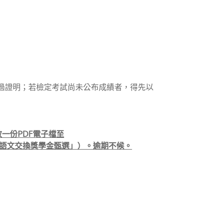
通過證明；若檢定考試尚未公布成績者，得先以
效一份PDF電子檔至
韓語文交換獎學金甄選」）。逾期不候。