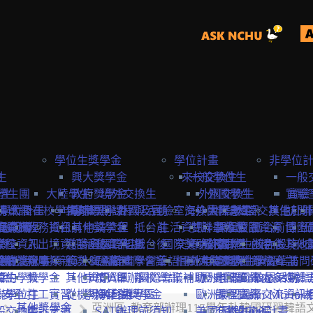
學位生獎學金
學位計畫
非學位
生
險
興大獎學金
來校交換生
一般學位生
一般
學生
學生團
大陸學生
政府獎學金
境外交換生
外國交換生
外國學生
實驗
實驗
學位計畫
請資訊
保
大陸在校學生
申請資訊
海外短期課程與活動
專案獎學金
外國及實驗室交換生
海外國際志工
大陸學生
申請資訊
大陸交換生
其他赴外
訪問
訪問卡
程資訊
申請流程
商業保
教務資訊
抵台前
其他獎學金
申請流程
抵台前
生活資訊
雙聯學位生
計畫緣起
課程資訊
校園資源
抵台前
博士
國際
流程
學校資訊
險
入出境資訊
邀請函&工作證
參與國際組織
活動資訊
抵台後
國際獎助計畫
交通資訊
服務目標
外國學生
交換生心得
抵台後
校內設施&
其他
生
要點
締約注意事項
雙聯獎學金
全民健
親屬探親
簽證&居留證
海外實習計畫
EAIE
主辦國際會議
學習華語
相關連結
國外
大陸交換生
申請資訊
大陸學生
國際化資源
離校資訊
學習華語
訪問
締約學校
位生
保
獎學金
其他資訊
申請資訊
APAIE
舉辦國際會議補助
離校資訊
歐洲聯盟Erasmus+計
歷史回顧
申請資訊
國際處多媒體
校園活動
身安全
聯學位生
打工實習
從機場到台中
學海築夢獎學金
NAFSA
入台證專區
歐洲聯盟Jean Monne
課程資訊
國際交流資訊
其他獎學金
亞洲區_教育部辦理115學年赴韓國研習韓語
氣
般交換生
申訴管道
SATU
辦理前須知
美國Fulbright計畫
交換生心得
歐盟中心