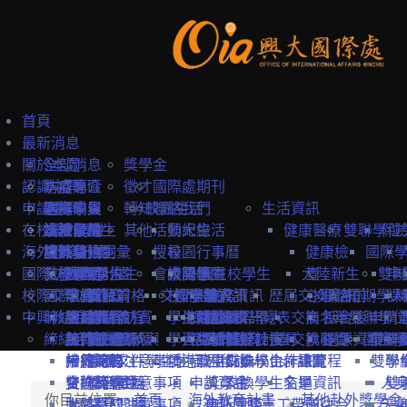
首頁
最新消息
關於本處
全部消息
獎學金
認識中興
防疫專區
本處簡介
徵才
國際處期刊
申請中興
國際學生
本處成員
選擇中興
轉知
校園生活
聯絡我們
生活資訊
在校境外學生
本地學生
法規彙編
認識台灣
境外學位生
其他
活動紀錄
興大生活
健康醫療
雙聯學位
保
海外教育計畫
教職員
中英雙語詞彙
認識台中
境外學位生
身分別
搜尋
校園行事曆
健康檢
國際
國際訪賓與學人
就學費用
交換學生計畫
國際學位生
外國新生
會議記錄
校園地圖
大陸學生
外國在校學生
大陸新生
查
雙聯
申
校際交流合作
國際訪賓
學費
申請簡章
國籍資格
抵台前
交換學校資訊
校內設施
國際學人
申請資訊
教務資訊
歷屆交換資訊
心理諮
抵台前
短期學人
課
中興教職員
締結合約
生活費
申請流程
關於國際訪賓
申請流程
抵台後
學生活動
海外地區
課程資訊
關於國際學人
姊妹校一覽表
選課資訊
交換名單
商
抵台後
雙聯學位
申請
締結合約
工作機會
熱門校統計
接待原則
締約注意事項
招生系所
統一證號與
學習生活
大陸地區
常見問題
交換教授計畫
海外教育計畫
工作證
姊妹校搜尋
交換心得
就醫資
選課資訊
國際學
申請
雙聯
常見問題
接待紀錄
締約流程
一般締約注意事項
申請文件
簽證
學生住宿
僑港澳生
歐盟Erasmus+計畫
居留證
姊妹校合作總覽
交換學生計畫流程
訊
雙聯
學
交換獎學金
合約範本
雙聯締約注意事項
提名推薦
學習華語
申請資訊
獎學金
交換學生名單
交通資訊
人
雙
你目前位置:
首頁
海外教育計畫
其他赴外獎學金
大陸簽約注意事項
聯絡窗口
常見問題
海外國際志工帶隊
申訴管道
前往台
天
一