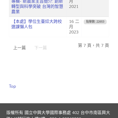
專欄- 新農業主旨簡介: 創新
月
轉型與科學突破 台灣的智慧
2021
農業
【本處】學位生臺綜大跨校
16 二
點擊數: 22653
選課懶人包
月
2023
第 7 頁，共 7 頁
上一篇
下一篇
Top
版權所有 國立中興大學國際事務處 402 台中市南區興大