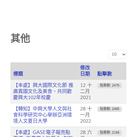
其他
顯示數目
修改
標題
日期
點擊數
【本處】興大國際文化節 推
12 十
點擊數: 2476
廣異國文化及美食、共同歡
二月
慶興大102年校慶
2021
【轉知】中興大學人文與社
28 十
點擊數: 2485
會科學研究中心舉辦亞洲環
一月
境人文夏日大學
2022
【本處】GASE電子報亮點
28 六
點擊數: 2166