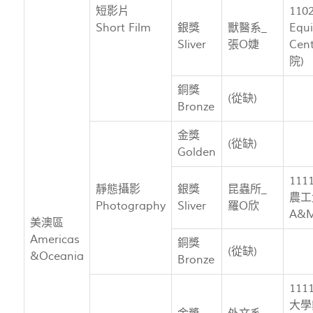
短影片
110
Short Film
銀獎
獸醫系_
Equi
Sliver
張O婕
Cen
院)
銅獎
(從缺)
Bronze
金獎
(從缺)
Golden
11
靜態攝影
銀獎
昆蟲所_
農工
Photography
Sliver
羅O欣
A&M
美澳區
Americas
銅獎
(從缺)
&Oceania
Bronze
11
大學