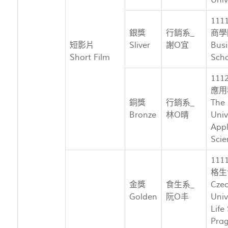
11
銀獎
行銷系_
商學
短影片
Sliver
謝O宜
Busi
Short Film
Sch
11
應用
銅獎
行銷系_
The
Bronze
林O晴
Univ
Appl
Scie
11
格生
金獎
食生系_
Cze
Golden
阮O丰
Univ
Life
Pra