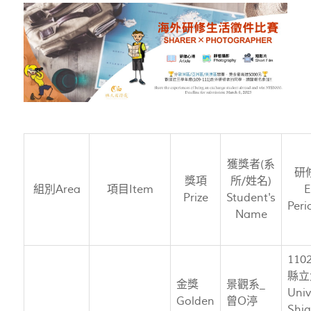
獲獎者(系
研
獎項
所/姓名)
組別Area
項目Item
E
Prize
Student's
Per
Name
11
縣立
金獎
景觀系_
Univ
Golden
曾O渟
Shi