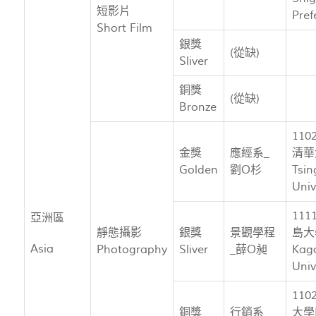
短影片
Pref
Short Film
銀獎
(從缺)
Sliver
銅獎
(從缺)
Bronze
11
金獎
應經系_
清華
Golden
劉O杉
Tsi
Univ
11
亞洲區
靜態攝影
銀獎
景觀學程
島大
Asia
Photography
Sliver
_薛O昶
Kag
Univ
11
銅獎
行銷系_
大學