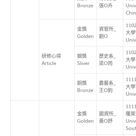
Bronze
張O卉
Univ
Chi
11
金獎
資管所_
大學
Golden
劉O
Univ
11
研修心得
銀獎
歷史系_
大學T
Article
Sliver
梁O筠
Univ
11
銅獎
農藝系_
大學Y
Bronze
王O鈞
Univ
11
金獎
圖資所_
羅萊
Golden
黃O妤
Univ
Sout