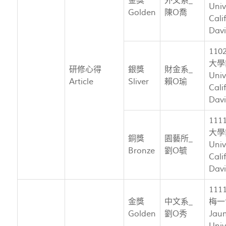
金獎
外文系_
Univ
Golden
陳O喬
Cali
Dav
11
大學
研修心得
銀獎
財金系_
Univ
Article
Sliver
賴O瑜
Cali
Dav
11
大學
銅獎
園藝所_
Univ
Bronze
劉O毓
Cali
Dav
11
金獎
中文系_
梅一
Golden
劉O秀
Jau
Univ