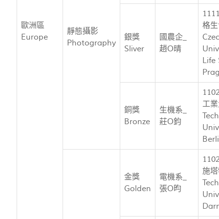
11
歐洲區
格生
靜態攝影
Europe
銀獎
國農企_
Cze
Photography
Sliver
趙O晴
Univ
Life
Pra
11
工業
銅獎
生機系_
Tech
Bronze
莊O鈞
Univ
Berl
11
施塔
金獎
電機系_
Tech
Golden
張O昀
Univ
Dar