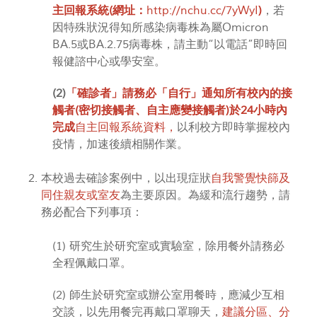
主回報系統(網址：
http://nchu.cc/7yWyI
)
，若
因特殊狀況得知所感染病毒株為屬Omicron
BA.5或BA.2.75病毒株，請主動“以電話”即時回
報健諮中心或學安室。
(2)
「確診者」請務必「自行」通知所有校內的接
觸者(密切接觸者、自主應變接觸者)於24小時內
完成
自主回報系統資料，
以利校方即時掌握校內
疫情，加速後續相關作業。
本校過去確診案例中，以出現症狀
自我警覺快篩及
同住親友或室友
為主要原因。為緩和流行趨勢，請
務必配合下列事項：
(1) 研究生於研究室或實驗室，除用餐外請務必
全程佩戴口罩。
(2) 師生於研究室或辦公室用餐時，應減少互相
交談，以先用餐完再戴口罩聊天，
建議分區、分