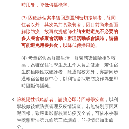
時用餐，降低傳播機率。
(3) 因確診個案事後回溯匡列密切接觸者，除同
住者以外，其次為共食聚餐者，因目前尚未全面
解除防疫，故再次提醒師生
請主動避免不必要的
多人餐會或聚會活動；辦理活動或會議時，請儘
可能避免用餐共食
，以降低傳播風險。
(4) 考量宿舍為群體生活，群聚感染風險相對較
高，為確保住宿學生及工作人員之健康，若住宿
生篩檢陽性或確診者，除通報校方外，亦請同步
通報宿舍服務中心，以利宿舍採取防疫作為並即
時阻斷傳播鏈。
篩檢陽性或確診者，請務必即時回報學安室
，以利
學校做後續防疫管理及疫情調查。若無特別原因延
遲回報，致嚴重影響校園防疫安全者，可依本校學
生獎懲辦法第九條第三款議處，並視情節加重處
分。